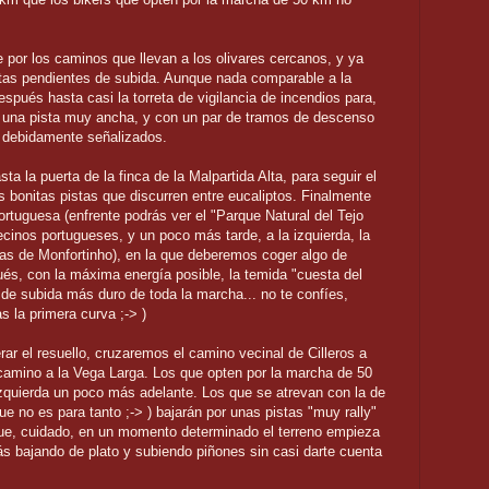
por los caminos que llevan a los olivares cercanos, y ya
tas pendientes de subida. Aunque nada comparable a la
pués hasta casi la torreta de vigilancia de incendios para,
 una pista muy ancha, y con un par de tramos de descenso
 debidamente señalizados.
a la puerta de la finca de la Malpartida Alta, para seguir el
 bonitas pistas que discurren entre eucaliptos. Finalmente
rtuguesa (enfrente podrás ver el "Parque Natural del Tejo
ecinos portugueses, y un poco más tarde, a la izquierda, la
mas de Monfortinho), en la que deberemos coger algo de
és, con la máxima energía posible, la temida "cuesta del
 de subida más duro de toda la marcha... no te confíes,
s la primera curva ;-> )
ar el resuello, cruzaremos el camino vecinal de Cilleros a
camino a la Vega Larga. Los que opten por la marcha de 50
zquierda un poco más adelante. Los que se atrevan con la de
e no es para tanto ;-> ) bajarán por unas pistas "muy rally"
que, cuidado, en un momento determinado el terreno empieza
erás bajando de plato y subiendo piñones sin casi darte cuenta