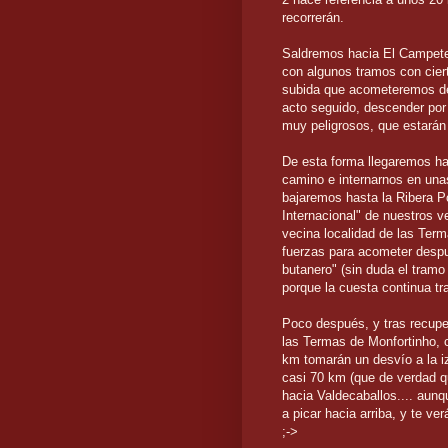
recorrerán.
Saldremos hacia El Campete 
con algunos tramos con cier
subida que acometeremos des
acto seguido, descender por
muy peligrosos, que estarán
De esta forma llegaremos hast
camino e internarnos en unas
bajaremos hasta la Ribera Po
Internacional" de nuestros v
vecina localidad de las Ter
fuerzas para acometer despu
butanero" (sin duda el tramo
porque la cuesta continua tra
Poco después, y tras recuper
las Termas de Monfortinho, 
km tomarán un desvío a la i
casi 70 km (que de verdad qu
hacia Valdecaballos.... aun
a picar hacia arriba, y te v
;->