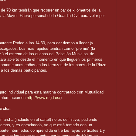
de 70 km tendrán que recorrer un par de kilómetros de la
a la Mayor. Habrá personal de la Guardia Civil para velar por
rante Rodeo a las 14:30, para dar tiempo a llegar (y
rezagados. Los más rápidos tendrán como "premio" (la
 ) el estreno de las duchas del Pabellón Municipal de
tará abierto desde el momento en que lleguen los primeros
de tomarse unas cañas en las terrazas de los bares de la Plaza
 a los demás participantes.
guro individual para esta marcha contratado con Mutualidad
 información en
http://www.mgd.es/
)
archa:
 marcha (incluido en el cartel) no es definitivo, pudiendo
tramos, y es aproximado, ya que está tomado con un
arte intermedia, comprendida entre las rayas verticales 1 y
 km que los bikers que opten por la marcha de 50 km no