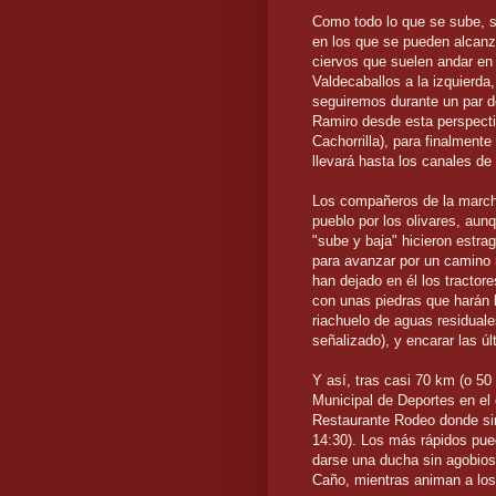
Como todo lo que se sube, s
en los que se pueden alcanza
ciervos que suelen andar en 
Valdecaballos a la izquierda
seguiremos durante un par d
Ramiro desde esta perspectiv
Cachorrilla), para finalment
llevará hasta los canales de
Los compañeros de la march
pueblo por los olivares, au
"sube y baja" hicieron estrag
para avanzar por un camino 
han dejado en él los tractore
con unas piedras que harán l
riachuelo de aguas residual
señalizado), y encarar las ú
Y así, tras casi 70 km (o 50
Municipal de Deportes en el
Restaurante Rodeo donde si
14:30). Los más rápidos pue
darse una ducha sin agobios,
Caño, mientras animan a los