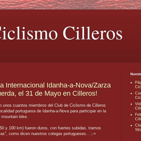
iclismo Cilleros
Nuestr
Pág
a Internacional Idanha-a-Nova/Zarza
Cic
uerda, el 31 de Mayo en Cilleros!
Cue
Cic
Vid
 unos cuantos miembros del Club de Ciclismo de Cilleros
Cil
calidad portuguesa de Idanha-a-Nova para participar en la
Fot
 mountain bike.
Cil
Clu
 50 y 100 km) fueron duros, con fuertes subidas, tramos
Str
sas", como dicen nuestros colegas portugueses... ;->