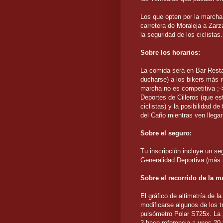
Los que opten por la marcha 
carretera de Moraleja a Zarz
la seguridad de los ciclistas.
Sobre los horarios:
La comida será en Bar Restau
ducharse) a los bikers más 
marcha no es competitiva ;->
Deportes de Cilleros (que es
ciclistas) y la posibilidad 
del Caño mientras ven llegar
Sobre el seguro:
Tu inscripción incluye un se
Generalidad Deportiva (más
Sobre el recorrido de la m
El gráfico de altimetría de la
modificarse algunos de los 
pulsómetro Polar S725x. La p
2 hace referencia a unos 20