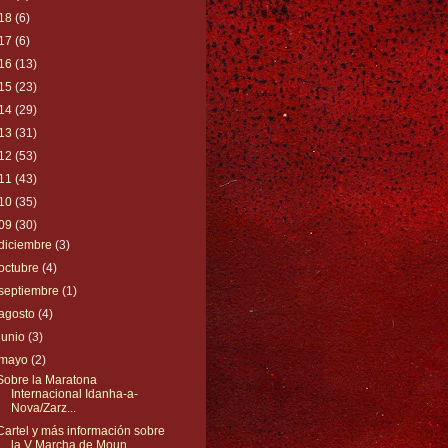
18
(6)
17
(6)
16
(13)
15
(23)
14
(29)
13
(31)
12
(53)
11
(43)
10
(35)
09
(30)
diciembre
(3)
octubre
(4)
septiembre
(1)
agosto
(4)
junio
(3)
mayo
(2)
Sobre la Maratona
Internacional Idanha-a-
Nova/Zarz...
Cartel y más información sobre
la V Marcha de Moun...