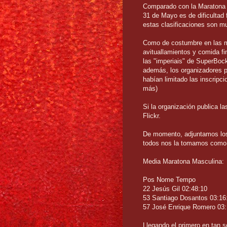
Comparado con la Maratona 
31 de Mayo es de dificultad 
estas clasificaciones son mu
Como de costumbre en las ma
avituallamientos y comida fi
las "imperiais" de SuperBock
además, los organizadores p
habían limitado las inscripc
más)
Si la organización publica l
Flickr.
De momento, adjuntamos los 
todos nos la tomamos como t
Media Maratona Masculina:
Pos Nome Tempo
22 Jesús Gil 02:48:10
53 Santiago Dosantos 03:16
57 José Enrique Romero 03:
Llegando el primero en tan só