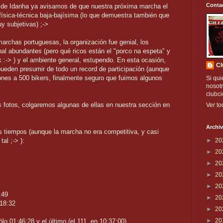
Conta
de Idanha ya avisamos de que nuestra próxima marcha el
física-técnica baja-bajísima (lo que demuestra también que
y subjetivas) ;->
rchas portuguesas, la organización fue genial, los
nal abundantes (pero qué ricos están el "porco na espeta" y
 :-> ) y el ambiente general, estupendo. En esta ocasión,
Cl
ueden presumir de todo un record de participación (aunque
iones a 500 bikers, finalmente seguro que fuimos algunos
Si qui
nosotr
clubc
as fotos, colgaremos algunas de ellas en nuestra sección en
Ver to
Archiv
tiempos (aunque la marcha no era competitiva, y casi
al ;-> ):
►
20
►
20
►
20
►
20
►
20
:49
►
20
18:32
►
20
►
20
lo 01:46:28 y el último (el 111, en 10:37:00)