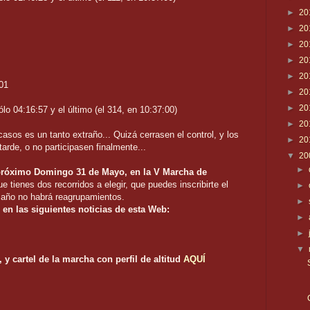
►
20
►
20
►
20
►
20
►
20
01
►
20
►
20
lo 04:16:57 y el último (el 314, en 10:37:00)
►
20
casos es un tanto extraño... Quizá cerrasen el control, y los
►
20
arde, o no participasen finalmente...
▼
20
►
 próximo Domingo 31 de Mayo, en la V Marcha de
 tienes dos recorridos a elegir, que puedes inscribirte el
►
año no habrá reagrupamientos.
►
 en las siguientes noticias de esta Web:
►
►
▼
 y cartel de la marcha con perfil de altitud
AQUÍ