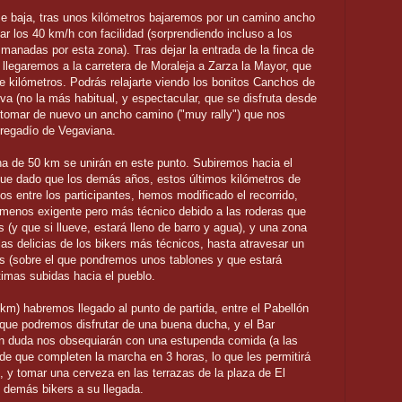
e baja, tras unos kilómetros bajaremos por un camino ancho
r los 40 km/h con facilidad (sorprendiendo incluso a los
manadas por esta zona). Tras dejar la entrada de la finca de
, llegaremos a la carretera de Moraleja a Zarza la Mayor, que
e kilómetros. Podrás relajarte viendo los bonitos Canchos de
a (no la más habitual, y espectacular, que se disfruta desde
e tomar de nuevo un ancho camino ("muy rally") que nos
 regadío de Vegaviana.
a de 50 km se unirán en este punto. Subiremos hacia el
nque dado que los demás años, estos últimos kilómetros de
os entre los participantes, hemos modificado el recorrido,
menos exigente pero más técnico debido a las roderas que
s (y que si llueve, estará lleno de barro y agua), y una zona
as delicias de los bikers más técnicos, hasta atravesar un
es (sobre el que pondremos unos tablones y que estará
ltimas subidas hacia el pueblo.
 km) habremos llegado al punto de partida, entre el Pabellón
 que podremos disfrutar de una buena ducha, y el Bar
n duda nos obsequiarán con una estupenda comida (a las
de que completen la marcha en 3 horas, lo que les permitirá
 y tomar una cerveza en las terrazas de la plaza de El
 demás bikers a su llegada.