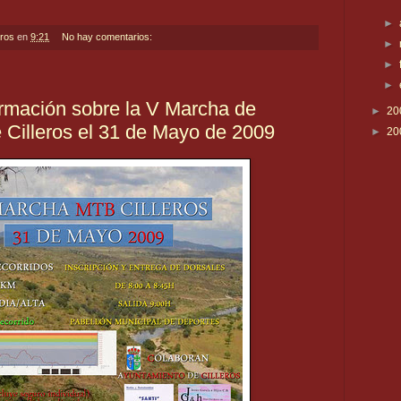
►
eros
en
9:21
No hay comentarios:
►
►
►
ormación sobre la V Marcha de
►
20
 Cilleros el 31 de Mayo de 2009
►
20