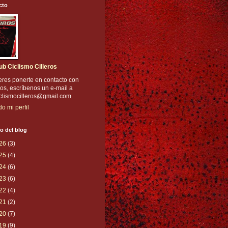
cto
ub Ciclismo Cilleros
eres ponerte en contacto con
os, escríbenos un e-mail a
iclismocilleros@gmail.com
do mi perfil
o del blog
26
(3)
25
(4)
24
(6)
23
(6)
22
(4)
21
(2)
20
(7)
19
(9)