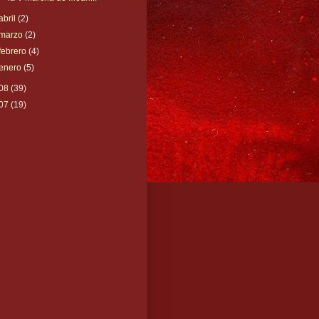
abril
(2)
marzo
(2)
febrero
(4)
enero
(5)
08
(39)
07
(19)