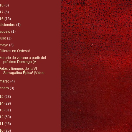
18
(6)
17
(6)
16
(13)
diciembre
(1)
agosto
(1)
julio
(1)
mayo
(3)
Cilleros en Ordesa!
Horario de verano a partir del
próximo Domingo (A ...
Fotos y tiempos de la VI
Serragatina Épica! (Vídeo...
marzo
(4)
enero
(3)
15
(23)
14
(29)
13
(31)
12
(53)
11
(43)
10
(35)