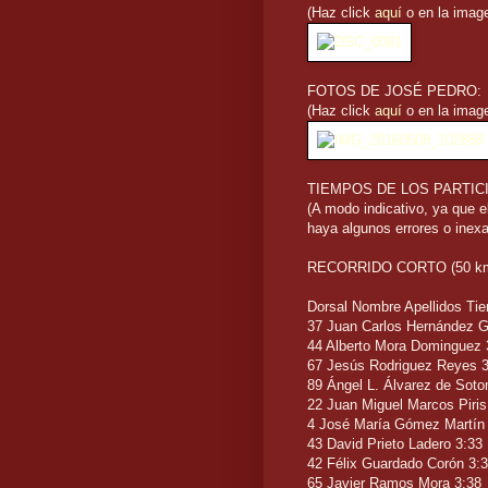
(Haz click
aquí
o en la image
FOTOS DE JOSÉ PEDRO:
(Haz click
aquí
o en la image
TIEMPOS DE LOS PARTIC
(A modo indicativo, ya que e
haya algunos errores o inex
RECORRIDO CORTO (50 km
Dorsal Nombre Apellidos Ti
37 Juan Carlos Hernández Gu
44 Alberto Mora Dominguez 
67 Jesús Rodriguez Reyes 3
89 Ángel L. Álvarez de Sot
22 Juan Miguel Marcos Piris
4 José María Gómez Martín
43 David Prieto Ladero 3:33
42 Félix Guardado Corón 3:
65 Javier Ramos Mora 3:38