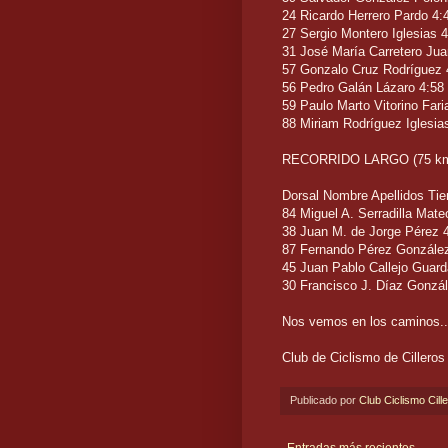
24 Ricardo Herrero Pardo 4:
27 Sergio Montero Iglesias 
31 José María Carretero Jua
57 Gonzalo Cruz Rodríguez 
56 Pedro Galán Lázaro 4:58
59 Paulo Marto Vitorino Fari
88 Miriam Rodríguez Iglesia
RECORRIDO LARGO (75 km
Dorsal Nombre Apellidos Ti
84 Miguel A. Serradilla Mate
38 Juan M. de Jorge Pérez 
87 Fernando Pérez Gonzále
45 Juan Pablo Callejo Guard
30 Francisco J. Díaz Gonzál
Nos vemos en los caminos... 
Club de Ciclismo de Cilleros
Publicado por
Club Ciclismo Cill