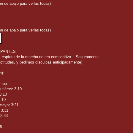
n de abajo para verlas todas)
n de abajo para verlas todas)
IPANTES
l espíritu de la marcha no era competitivo... Seguramente
actitudes, y pedimos disculpas anticipadamente)
):
empo
tiérrez 3:10
3:10
:10
omayor 3:21
 3:31
 3:33
38