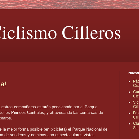
iclismo Cilleros
Nuestr
Pág
sa!
Cic
Cue
Cic
Vid
nuestros compañeros estarán pedaleando por el Parque
Cil
do los Pirineos Centrales, y atravesando las comarcas de
Fot
Cil
brarbe.
Clu
Str
 la mejor forma posible (en bicicleta) el Parque Nacional de
no de senderos y caminos con espectaculares vistas.