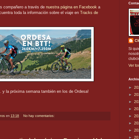
Conta
ros compañero a través de
nuestra página en Facebook
a
cuentra toda la información sobre el viaje en
Tracks de
Cl
Si qui
nosotr
clubc
Ver to
Archiv
►
20
. y la próxima semana también en los de Ordesa!
►
20
►
20
►
20
eros
en
13:18
No hay comentarios:
►
20
►
20
►
20
►
20