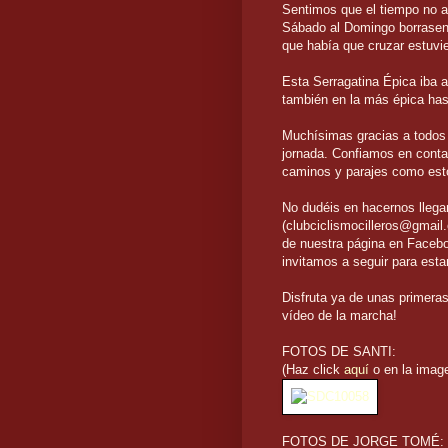
Sentimos que el tiempo no a
Sábado al Domingo borrasen p
que había que cruzar estuvi
Esta Serragatina Épica iba a
también en la más épica has
Muchísimas gracias a todos 
jornada. Confiamos en contar
caminos y parajes como est
No dudéis en hacernos llegar
(clubciclismocilleros@gmail.
de nuestra página en Facebo
invitamos a seguir para esta
Disfruta ya de unas primeras
vídeo de la marcha!
FOTOS DE SANTI:
(Haz click
aquí
o en la image
FOTOS DE JORGE TOMÉ: