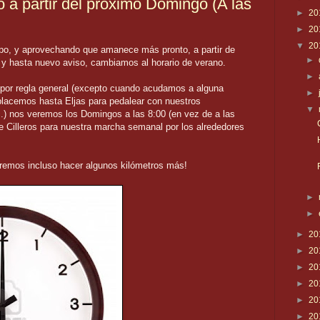
o a partir del próximo Domingo (A las
►
20
►
20
▼
20
mpo, y aprovechando que amanece más pronto, a partir de
►
y hasta nuevo aviso, cambiamos al horario de verano.
►
y por regla general (excepto cuando acudamos a alguna
►
lacemos hasta Eljas para pedalear con nuestros
▼
c.) nos veremos los Domingos a las 8:00 (en vez de a las
e Cilleros para nuestra marcha semanal por los alrededores
remos incluso hacer algunos kilómetros más!
►
►
►
20
►
20
►
20
►
20
►
20
►
20