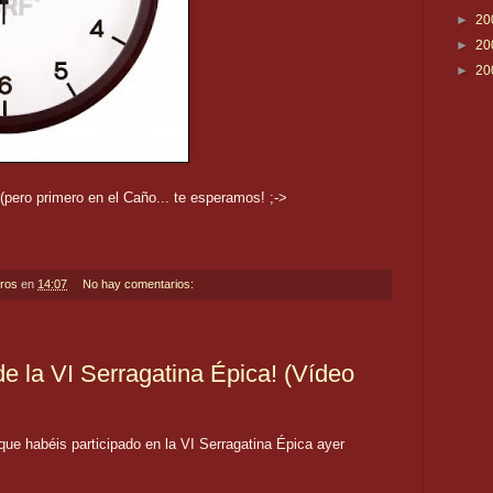
►
20
►
20
►
20
pero primero en el Caño... te esperamos! ;->
eros
en
14:07
No hay comentarios:
e la VI Serragatina Épica! (Vídeo
ue habéis participado en la VI Serragatina Épica ayer