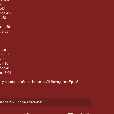
43
4:43
nes 4:58
4:58
as 4:59
s 5:08
):
empo
os 4:08
4:09
z 4:10
ado 4:16
ez 5:04
y el próximo año en los de la VII Serragatina Épica!
eros
en
7:26
No hay comentarios: