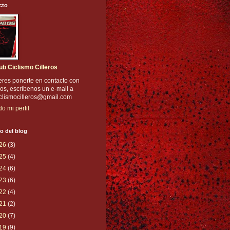
cto
ub Ciclismo Cilleros
eres ponerte en contacto con
os, escríbenos un e-mail a
iclismocilleros@gmail.com
do mi perfil
o del blog
26
(3)
25
(4)
24
(6)
23
(6)
22
(4)
21
(2)
20
(7)
19
(9)