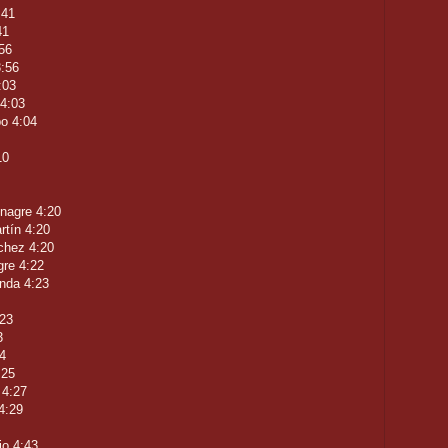
:41
41
:56
3:56
:03
 4:03
po 4:04
10
nagre 4:20
rtín 4:20
chez 4:20
gre 4:22
nda 4:23
:23
3
4
:25
 4:27
4:29
io 4:43