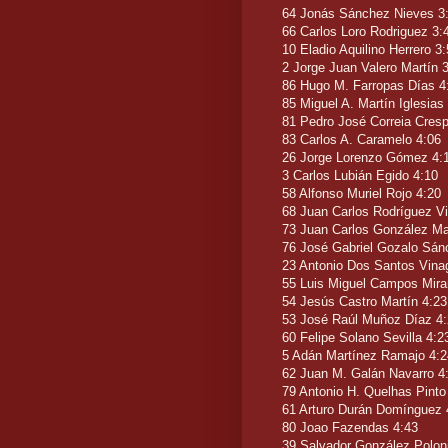
64 Jonás Sánchez Nieves 3
66 Carlos Loro Rodriguez 3:
10 Eladio Aquilino Herrero 3
2 Jorge Juan Valero Martín 
86 Hugo M. Farropas Días 4
85 Miguel A. Martín Iglesias
81 Pedro José Correia Cres
83 Carlos A. Caramelo 4:06
26 Jorge Lorenzo Gómez 4:
3 Carlos Lubián Egido 4:10
58 Alfonso Muriel Rojo 4:20
68 Juan Carlos Rodríguez Vi
73 Juan Carlos González Ma
76 José Gabriel Gozalo Sán
23 Antonio Dos Santos Vina
55 Luis Miguel Campos Mira
54 Jesús Castro Martín 4:23
53 José Raúl Muñoz Díaz 4
60 Felipe Solano Sevilla 4:2
5 Adán Martínez Ramajo 4:2
62 Juan M. Galán Navarro 4
79 Antonio H. Quelhas Pinto
61 Arturo Durán Domínguez 
80 Joao Fazendas 4:43
39 Salvador González Polon