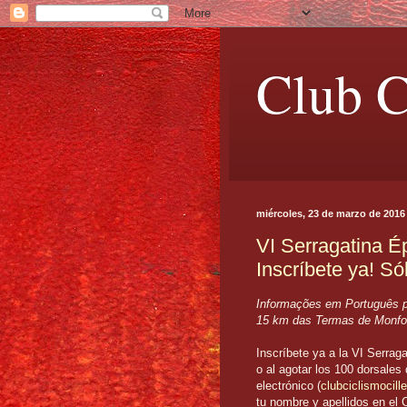
Club C
miércoles, 23 de marzo de 2016
VI Serragatina É
Inscríbete ya! Só
Informações em Português pa
15 km das Termas de Monfor
Inscríbete ya a la VI Serrag
o al agotar los 100 dorsales
electrónico (
clubciclismocil
tu nombre y apellidos en el