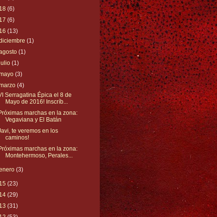
18
(6)
17
(6)
16
(13)
diciembre
(1)
agosto
(1)
julio
(1)
mayo
(3)
marzo
(4)
VI Serragatina Épica el 8 de
Mayo de 2016! Inscríb...
Próximas marchas en la zona:
Vegaviana y El Batán
Javi, te veremos en los
caminos!
Próximas marchas en la zona:
Montehermoso, Perales...
enero
(3)
15
(23)
14
(29)
13
(31)