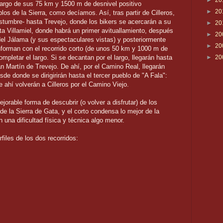
►
20
largo de sus 75 km y 1500 m de desnivel positivo
►
20
los de la Sierra, como decíamos. Así, tras partir de Cilleros,
tumbre- hasta Trevejo, donde los bikers se acercarán a su
►
20
sta Villamiel, donde habrá un primer avituallamiento, después
►
20
del Jálama (y sus espectaculares vistas) y posteriormente
►
20
nforman con el recorrido corto (de unos 50 km y 1000 m de
pletar el largo. Si se decantan por el largo, llegarán hasta
►
20
an Martín de Trevejo. De ahí, por el Camino Real, llegarán
sde donde se dirigirirán hasta el tercer pueblo de "A Fala":
 ahí volverán a Cilleros por el Camino Viejo.
ejorable forma de descubrir (o volver a disfrutar) de los
e la Sierra de Gata, y el corto condensa lo mejor de la
 una dificultad física y técnica algo menor.
iles de los dos recorridos: