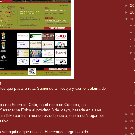
►
20
►
20
▼
20
►
►
►
►
▼
)
 los que pasa la ruta:
Subiendo a Trevejo
y
Con el Jálama de
ros (en Sierra de Gata, en el norte de Cáceres, en
►
 Serragatina Épica el próximo 8 de Mayo, basada en su ya
►
20
in Bike por los alrededores del pueblo, que tendrá lugar por
utivo.
►
20
►
20
serragatina que nunca": El recorrido largo ha sido