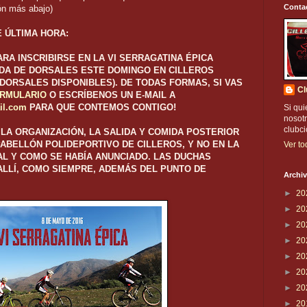
Conta
ón más abajo)
 ÚLTIMA HORA:
RA INSCRIBIRSE EN LA VI SERRAGATINA ÉPICA
ADA DE DORSALES ESTE DOMINGO EN CILLEROS
 DORSALES DISPONIBLES). DE TODAS FORMAS, SI VAS
Cl
RMULARIO
O ESCRÍBENOS UN E-MAIL A
il.com
PARA QUE CONTEMOS CONTIGO!
Si qui
nosotr
clubc
LA ORGANIZACIÓN, LA SALIDA Y COMIDA POSTERIOR
ABELLÓN POLIDEPORTIVO DE CILLEROS, Y NO EN LA
Ver to
TAL Y COMO SE HABÍA ANUNCIADO. LAS DUCHAS
ALLÍ, COMO SIEMPRE, ADEMÁS DEL PUNTO DE
Archiv
►
20
►
20
►
20
►
20
►
20
►
20
►
20
►
20