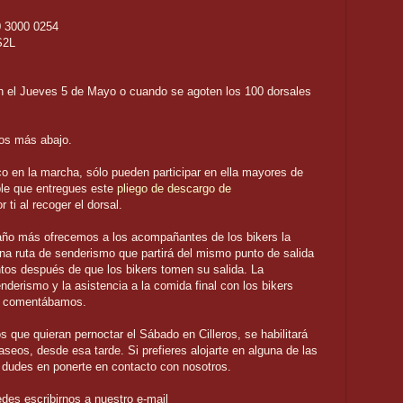
 3000 0254
S2L
án el Jueves 5 de Mayo o cuando se agoten los 100 dorsales
tos más abajo.
co en la marcha, sólo pueden participar en ella mayores de
ble que entregues este
pliego de descargo de
 ti al recoger el dorsal.
o más ofrecemos a los acompañantes de los bikers la
 una ruta de senderismo que partirá del mismo punto de salida
tos después de que los bikers tomen su salida. La
enderismo y la asistencia a la comida final con los bikers
mo comentábamos.
s que quieran pernoctar el Sábado en Cilleros, se habilitará
eos, desde esa tarde. Si prefieres alojarte en alguna de las
o dudes en ponerte en contacto con nosotros.
edes escribirnos a nuestro e-mail