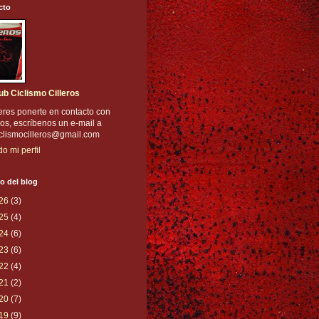
cto
ub Ciclismo Cilleros
eres ponerte en contacto con
os, escríbenos un e-mail a
iclismocilleros@gmail.com
do mi perfil
o del blog
26
(3)
25
(4)
24
(6)
23
(6)
22
(4)
21
(2)
20
(7)
19
(9)