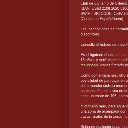
Club de Ciclismo de Cilleros
IBAN: ES63 2108 2620 3100
SWIFT BIC CODE: CSPAE
(Cuenta en EspañaDuero)
Las inscripciones se cerrar
disponibles.
Consulta el listado de inscri
Es obligatorio el uso de cas
16 años, y será imprescindi
responsabilidades
firmado por
Como comentábamos, otro añ
posibilidad de participar en
de la marcha ciclista momen
participación en la ruta de s
tiene un coste de 10€, co
Y otro año más, para aquello
una zona de acampada con as
casas rurales de la zona, n
Si tienes cualquier duda, pu