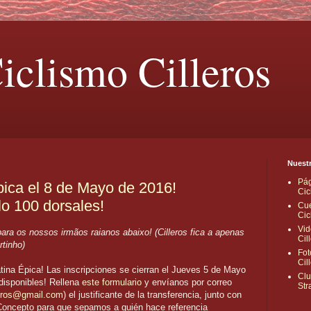
iclismo Cilleros
Nuestr
Pág
pica el 8 de Mayo de 2016!
Cic
lo 100 dorsales!
Cue
Cic
Vid
ra os nossos irmãos raianos abaixo! (Cilleros fica a apenas
Cil
tinho)
Fot
Cil
atina Épica! Las inscripciones se cierran el Jueves 5 de Mayo
Clu
 disponibles! Rellena
este formulario
y envíanos por correo
Str
leros@gmail.com
) el justificante de la transferencia, junto con
 Concepto para que sepamos a quién hace referencia