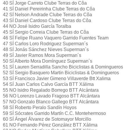
40 SÍ Jorge Carreto Clube Terras do Côa
41 SÍ Daniel Pereirinha Clube Terras do Côa
42 SÍ Nelson Andrade Clube Terras do Côa
43 SÍ Daniel Cardoso Clube Terras do Côa
44 NO José Isidro García Toralba
45 SÍ Sergio Correia Clube Terras do Côa
46 SÍ Felipe Ruano Vaquero Garrido Fuentes Team
47 SÍ Carlos Loro Rodriguez Superman´s
48 SÍ Jonás Sánchez Nieves Superman´s
49 SÍ Javier Ramos Mora Superman´s
50 SÍ Alberto Mora Domínguez Superman´s
51 SÍ Lauren Serradilla Sancho Biciclistas & Domingueros
52 SÍ Sergio Basquero Martin Biciclistas & Domingueros
53 SÍ Francisco Javier Gimeno Villaverde Btt Xalima
54 SÍ Juan Carlos Calvo García BTT Xálima
55 NO Isidro Regalado Borrego BTT Alcántara
56 NO Lorenzo Lavado Fragoso BTT Alcántara
57 NO Gonzalo Blanco Gallego BTT Alcántara
58 SÍ Roberto Peralo Sandín Hoyos
59 SÍ Sócrates Garrido Martín C.C. Montehermoso
60 SÍ Ángel Álvarez de Sotomayor Morcillo
61 NO Fernando Pérez González BTT Xálima