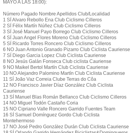
MAYO A LAS 18:00):
Número Pagado Nombre Apellidos Club/Localidad
1 SÍ Alvaro Rebollo Ena Club Ciclismo Cilleros
2 SÍ Félix Martín Núñez Club Ciclismo Cilleros
3 SÍ José Manuel Payo Borrego Club Ciclismo Cilleros
4 SÍ Juan Angel Flores Moreno Club Ciclismo Cilleros
5 SÍ Ricardo Torres Roncero Club Ciclismo Cilleros
6 NO Juan Antonio Granado Pizarro Club Ciclista Cauriense
7 SÍ Diego Garcia Lopez Club Ciclista Cauriense
8 NO Jesús Galán Fonseca Club ciclista Cauriense
9 NO Maikel Bertol Martín Club Ciclista Cauriense
10 NO Alejandro Palomino Martín Club Ciclista Cauriense
11 SÍ João Vaz Correia Clube Terras do Côa
12 NO Francisco Javier Díaz González Club Ciclista
Cauriense
13 SÍ Manuel Blas Román Bellanco Club Ciclismo Cilleros
14 NO Miguel Todón Castaño Coria
15 NO Cipriano Valle Roncero Garrido Fuentes Team
16 SÍ Samuel Domínguez Gordo Club Ciclista
Montehermoso
17 NO José Pedro González Durán Club Ciclista Cauriense
18 SÍ Orlando Garrido Hernández Biciclistas&Domingueros