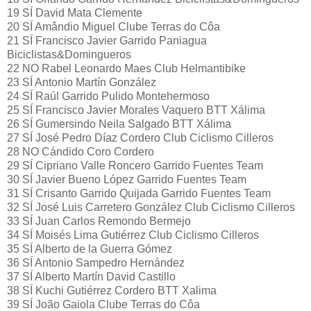
19 SÍ David Mata Clemente
20 SÍ Amândio Miguel Clube Terras do Côa
21 SÍ Francisco Javier Garrido Paniagua
Biciclistas&Domingueros
22 NO Rabel Leonardo Maes Club Helmantibike
23 SÍ Antonio Martín González
24 SÍ Raúl Garrido Pulido Montehermoso
25 SÍ Francisco Javier Morales Vaquero BTT Xálima
26 SÍ Gumersindo Neila Salgado BTT Xálima
27 SÍ José Pedro Díaz Cordero Club Ciclismo Cilleros
28 NO Cándido Coro Cordero
29 SÍ Cipriano Valle Roncero Garrido Fuentes Team
30 SÍ Javier Bueno López Garrido Fuentes Team
31 SÍ Crisanto Garrido Quijada Garrido Fuentes Team
32 SÍ José Luis Carretero González Club Ciclismo Cilleros
33 SÍ Juan Carlos Remondo Bermejo
34 SÍ Moisés Lima Gutiérrez Club Ciclismo Cilleros
35 SÍ Alberto de la Guerra Gómez
36 SÍ Antonio Sampedro Hernández
37 SÍ Alberto Martín David Castillo
38 SÍ Kuchi Gutiérrez Cordero BTT Xalima
39 SÍ João Gaiola Clube Terras do Côa