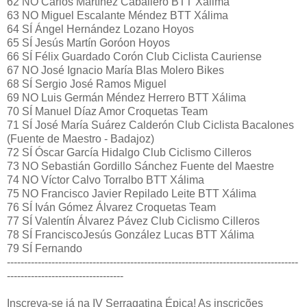
62 NO Carlos Martínez Caballero BTT Xálima
63 NO Miguel Escalante Méndez BTT Xálima
64 SÍ Ángel Hernández Lozano Hoyos
65 SÍ Jesús Martín Goróon Hoyos
66 SÍ Félix Guardado Corón Club Ciclista Cauriense
67 NO José Ignacio María Blas Molero Bikes
68 SÍ Sergio José Ramos Miguel
69 NO Luis Germán Méndez Herrero BTT Xálima
70 SÍ Manuel Díaz Amor Croquetas Team
71 SÍ José María Suárez Calderón Club Ciclista Bacalones
(Fuente de Maestro - Badajoz)
72 SÍ Óscar García Hidalgo Club Ciclismo Cilleros
73 NO Sebastián Gordillo Sánchez Fuente del Maestre
74 NO Víctor Calvo Torralbo BTT Xálima
75 NO Francisco Javier Repilado Leite BTT Xálima
76 SÍ Iván Gómez Álvarez Croquetas Team
77 SÍ Valentín Álvarez Pávez Club Ciclismo Cilleros
78 SÍ FranciscoJesús González Lucas BTT Xálima
79 SÍ Fernando
-------------------------------------------------------------------------------------
----------------------------------
Inscreva-se já na IV Serragatina Épica! As inscrições