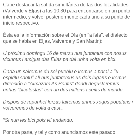
Cabe destacar la salida simultánea de las dos localidades
(Valverde y Eljas) a las 10:30 para encontrarse en un punto
intermedio, y volver posteriormente cada uno a su punto de
inicio respectivo.
Ésta es la información sobre el Día (en "a fala", el dialecto
que se habla en Eljas, Valverde y San Martín):
U próximu domingu 16 de marzu nus juntamus con nosus
vicinhus i amigus das Ellas pa dal unha volta en bici.
Cada un sairemus du sei pueblu e iremus a paral a "u
espiritu santu" ali nus juntaremus us dois lugaris e iremus
dirección a "Almazara As Pontis" dondi degustaremus
unhas "bicatostas" con un dus milloris aceitis du mundu.
Dispois de repunhel forzas fairemus unhus xogus popularis i
volveremus de volta a casa.
*Si nun tes bici pois vil andandu.
Por otra parte, y tal y como anunciamos este pasado