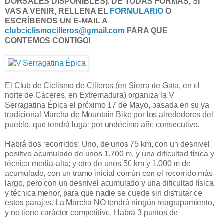
DORSALES DISPONIBLES). DE TODAS FORMAS, SI
VAS A VENIR, RELLENA EL
FORMULARIO
O
ESCRÍBENOS UN E-MAIL A
clubciclismocilleros@gmail.com
PARA QUE
CONTEMOS CONTIGO!
El Club de Ciclismo de Cilleros (en Sierra de Gata, en el
norte de Cáceres, en Extremadura) organiza la V
Serragatina Épica el próximo 17 de Mayo, basada en su ya
tradicional Marcha de Mountain Bike por los alrededores del
pueblo, que tendrá lugar por undécimo año consecutivo.
Habrá dos recorridos: Uno, de unos 75 km, con un desnivel
positivo acumulado de unos 1.700 m. y una dificultad física y
técnica media-alta; y otro de unos 50 km y 1.000 m de
acumulado, con un tramo inicial común con el recorrido más
largo, pero con un desnivel acumulado y una dificultad física
y técnica menor, para que nadie se quede sin disfrutar de
estos parajes. La Marcha NO tendrá ningún reagrupamiento,
y no tiene carácter competitivo. Habrá 3 puntos de