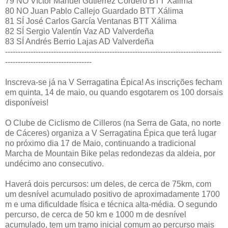
79 NO Víctor Manuel Gutiérrez Cordero BTT Xálima
80 NO Juan Pablo Callejo Guardado BTT Xálima
81 SÍ José Carlos García Ventanas BTT Xálima
82 SÍ Sergio Valentín Vaz AD Valverdeña
83 SÍ Andrés Berrio Lajas AD Valverdeña
-------------------------------------------------------------------------------------
----------------------------------
Inscreva-se já na V Serragatina Épica! As inscrições fecham
em quinta, 14 de maio, ou quando esgotarem os 100 dorsais
disponíveis!
O Clube de Ciclismo de Cilleros (na Serra de Gata, no norte
de Cáceres) organiza a V Serragatina Épica que terá lugar
no próximo dia 17 de Maio, continuando a tradicional
Marcha de Mountain Bike pelas redondezas da aldeia, por
undécimo ano consecutivo.
Haverá dois percursos: um deles, de cerca de 75km, com
um desnível acumulado positivo de aproximadamente 1700
m e uma dificuldade física e técnica alta-média. O segundo
percurso, de cerca de 50 km e 1000 m de desnível
acumulado, tem um tramo inicial comum ao percurso mais