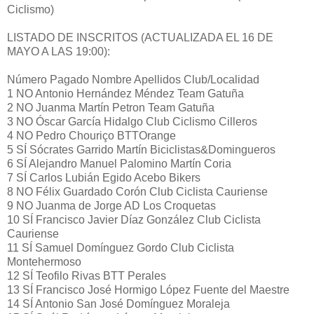
Ciclismo)
LISTADO DE INSCRITOS (ACTUALIZADA EL 16 DE
MAYO A LAS 19:00):
Número Pagado Nombre Apellidos Club/Localidad
1 NO Antonio Hernández Méndez Team Gatuña
2 NO Juanma Martín Petron Team Gatuña
3 NO Óscar García Hidalgo Club Ciclismo Cilleros
4 NO Pedro Chouriço BTTOrange
5 SÍ Sócrates Garrido Martín Biciclistas&Domingueros
6 SÍ Alejandro Manuel Palomino Martín Coria
7 SÍ Carlos Lubián Egido Acebo Bikers
8 NO Félix Guardado Corón Club Ciclista Cauriense
9 NO Juanma de Jorge AD Los Croquetas
10 SÍ Francisco Javier Díaz González Club Ciclista
Cauriense
11 SÍ Samuel Domínguez Gordo Club Ciclista
Montehermoso
12 SÍ Teofilo Rivas BTT Perales
13 SÍ Francisco José Hormigo López Fuente del Maestre
14 SÍ Antonio San José Domínguez Moraleja