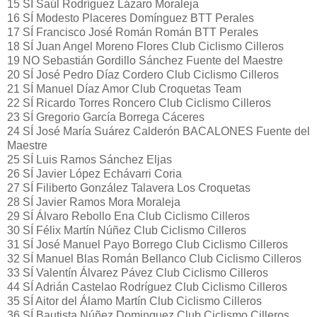
15 SÍ Saúl Rodríguez Lázaro Moraleja
16 SÍ Modesto Placeres Domínguez BTT Perales
17 SÍ Francisco José Román Román BTT Perales
18 SÍ Juan Angel Moreno Flores Club Ciclismo Cilleros
19 NO Sebastián Gordillo Sánchez Fuente del Maestre
20 SÍ José Pedro Díaz Cordero Club Ciclismo Cilleros
21 SÍ Manuel Díaz Amor Club Croquetas Team
22 SÍ Ricardo Torres Roncero Club Ciclismo Cilleros
23 SÍ Gregorio García Borrega Cáceres
24 SÍ José María Suárez Calderón BACALONES Fuente del
Maestre
25 SÍ Luis Ramos Sánchez Eljas
26 SÍ Javier López Echávarri Coria
27 SÍ Filiberto González Talavera Los Croquetas
28 SÍ Javier Ramos Mora Moraleja
29 SÍ Álvaro Rebollo Ena Club Ciclismo Cilleros
30 SÍ Félix Martín Núñez Club Ciclismo Cilleros
31 SÍ José Manuel Payo Borrego Club Ciclismo Cilleros
32 SÍ Manuel Blas Román Bellanco Club Ciclismo Cilleros
33 SÍ Valentín Álvarez Pávez Club Ciclismo Cilleros
44 SÍ Adrián Castelao Rodríguez Club Ciclismo Cilleros
35 SÍ Aitor del Álamo Martín Club Ciclismo Cilleros
36 SÍ Bautista Núñez Dominguez Club Ciclismo Cilleros