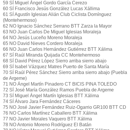
59 SÍ Miguel Ángel Gordo García Cerezo
60 SÍ Francisco Jesús González Lucas Xállima
61 SÍ Agustín Iglesias Alián Club Ciclista Domínguez
(Montehermoso)
62 NO Ignacio Sánchez Serrano BTT Zarza la Mayor
63 NO Juan Carlos De Miguel Iglesias Moraleja
64 NO Jesús Luceño Moreno Moraleja
65 NO David Nieves Cordero Moraleja
66 NO Juan Carlos Hernández Gutiérrez BTT Xálima
67 SÍ Raúl Miranda Quijada CC Montehermoso
68 SÍ David Pérez López Sierro arriba sierro abajo
69 SÍ Isabel Vázquez Matres Puerto de Santa María
70 SÍ Raúl Pérez Sánchez Sierro arriba sierro abajo (Puebla
de Argeme)
71 NO Ángel Martín Pinadero CT BICIS PINA TOLEDO
72 SÍ José María González Ramos Puebla de Argeme
73 SÍ Miguel Ángel Martín Iglesias BTT Xálima
74 SÍ Álvaro Jara Fernández Cáceres
75 NO José Javier Fernández Ruiz-Ogarrio GR100 BTT CD
76 NO Carlos Martínez Caballero BTT Xálima
77 NO Javier Morales Vaquero BTT Xálima
78 NO Antonio Moreno Rodríguez El Batán