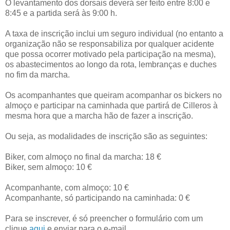
O levantamento dos dorsais deverá ser feito entre 8:00 e
8:45 e a partida será às 9:00 h.
A taxa de inscrição inclui um seguro individual (no entanto a
organização não se responsabiliza por qualquer acidente
que possa ocorrer motivado pela participação na mesma),
os abastecimentos ao longo da rota, lembranças e duches
no fim da marcha.
Os acompanhantes que queiram acompanhar os bickers no
almoço e participar na caminhada que partirá de Cilleros à
mesma hora que a marcha hão de fazer a inscrição.
Ou seja, as modalidades de inscrição são as seguintes:
Biker, com almoço no final da marcha: 18 €
Biker, sem almoço: 10 €
Acompanhante, com almoço: 10 €
Acompanhante, só participando na caminhada: 0 €
Para se inscrever, é só preencher o formulário com um
clique
aqui
e enviar para o e-mail