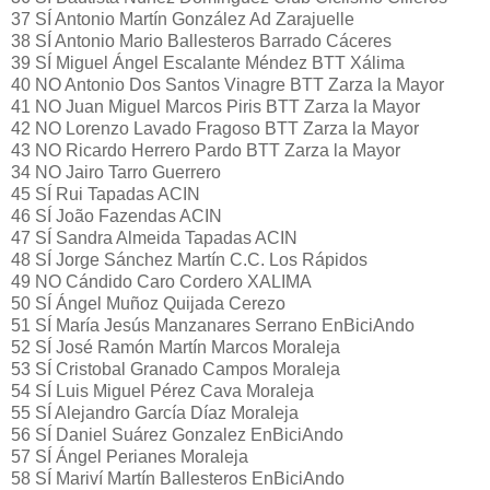
37 SÍ Antonio Martín González Ad Zarajuelle
38 SÍ Antonio Mario Ballesteros Barrado Cáceres
39 SÍ Miguel Ángel Escalante Méndez BTT Xálima
40 NO Antonio Dos Santos Vinagre BTT Zarza la Mayor
41 NO Juan Miguel Marcos Piris BTT Zarza la Mayor
42 NO Lorenzo Lavado Fragoso BTT Zarza la Mayor
43 NO Ricardo Herrero Pardo BTT Zarza la Mayor
34 NO Jairo Tarro Guerrero
45 SÍ Rui Tapadas ACIN
46 SÍ João Fazendas ACIN
47 SÍ Sandra Almeida Tapadas ACIN
48 SÍ Jorge Sánchez Martín C.C. Los Rápidos
49 NO Cándido Caro Cordero XALIMA
50 SÍ Ángel Muñoz Quijada Cerezo
51 SÍ María Jesús Manzanares Serrano EnBiciAndo
52 SÍ José Ramón Martín Marcos Moraleja
53 SÍ Cristobal Granado Campos Moraleja
54 SÍ Luis Miguel Pérez Cava Moraleja
55 SÍ Alejandro García Díaz Moraleja
56 SÍ Daniel Suárez Gonzalez EnBiciAndo
57 SÍ Ángel Perianes Moraleja
58 SÍ Mariví Martín Ballesteros EnBiciAndo