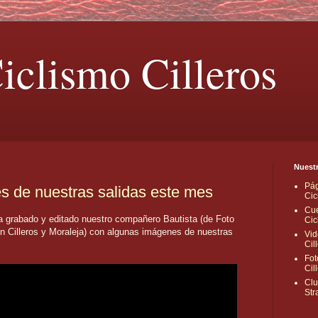
iclismo Cilleros
Nuestr
Pág
 de nuestras salidas este mes
Cic
Cue
ha grabado y editado nuestro compañero Bautista (de Foto
Cic
en Cilleros y Moraleja) con algunas imágenes de nuestras
Vid
Cil
Fot
Cil
Clu
Str