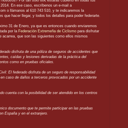
 nosotros? Por tan sólo 60€ estarás cubierto en todas tus
el 2014. En ese caso, escríbenos un e-mail a
com o llámanos al 610 743 510, y te indicaremos la
 que hacer llegar, y todos los detalles para poder federarte.
róximo 31 de Enero, ya que es entonces cuando enviaremos
tada por la
Federación Extremeña de Ciclismo
para disfrutar
se acarrea, que son las siguientes como ellos mismos
derado disfruta de una póliza de seguros de accidentes que
entes, caídas y lesiones derivadas de la práctica del
ientos como en pruebas oficiales.
vil: El federado disfruta de un seguro de responsabilidad
ra en caso de daños a terceros provocados por un accidente
do cuenta con la posibilidad de ser atendido en los centros
 único documento que te permite participar en las pruebas
en España y en el extranjero.