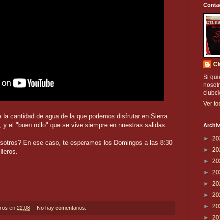
Conta
Cl
Si qui
nosotr
clubc
Ver to
 la cantidad de agua de la que podemos disfrutar en Sierra
y el "buen rollo" que se vive siempre en nuestras salidas.
Archiv
►
20
sotros? En ese caso, te esperamos los Domingos a las 8:30
►
20
lleros.
►
20
►
20
►
20
►
20
►
20
eros
en
22:08
No hay comentarios:
►
20