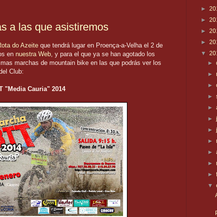
►
20
►
20
 a las que asistiremos
►
20
►
20
ota do Azeite
que tendrá lugar en Proença-a-Velha el 2 de
▼
20
mos en
nuestra Web
, y para el que ya se han agotado los
ximas marchas de mountain bike en las que podrás ver los
►
del Club:
►
►
T "Media Cauria" 2014
►
►
►
►
►
►
►
►
▼