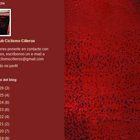
cto
ub Ciclismo Cilleros
eres ponerte en contacto con
os, escríbenos un e-mail a
iclismocilleros@gmail.com
do mi perfil
o del blog
26
(3)
25
(4)
24
(6)
23
(6)
22
(4)
21
(2)
20
(7)
19
(9)