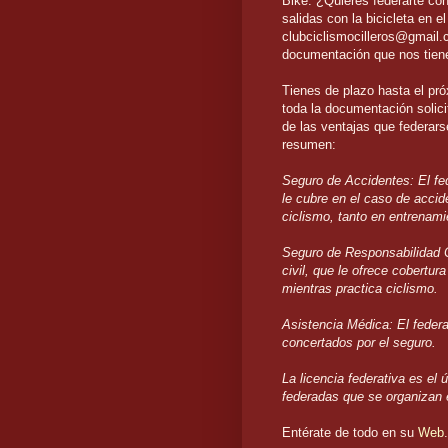
Bike. ¿Quieres federarte con
salidas con la bicicleta en 
clubciclismocilleros@gmail.
documentación que nos tienes
Tienes de plazo hasta el p
toda la documentación solici
de las ventajas que federar
resumen:
Seguro de Accidentes: El fe
le cubre en el caso de accid
ciclismo, tanto en entrenam
Seguro de Responsabilidad Ci
civil, que le ofrece cobertu
mientras practica ciclismo.
Asistencia Médica: El federa
concertados por el seguro.
La licencia federativa es el
federadas que se organizan 
Entérate de todo en su
Web
.