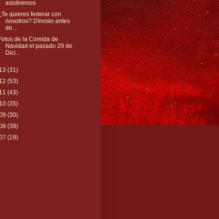
asistiremos
¿Te quieres federar con
nosotros? Dínoslo antes
de...
Fotos de la Comida de
Navidad el pasado 29 de
Dici...
13
(31)
12
(53)
11
(43)
10
(35)
09
(30)
08
(39)
07
(19)