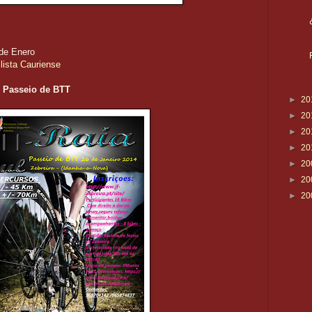
 de Enero
lista Cauriense
 / Passeio de BTT
►
20
►
20
►
20
►
20
►
20
►
20
►
20