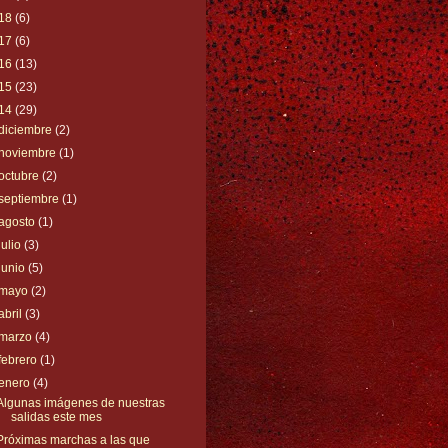
18
(6)
17
(6)
16
(13)
15
(23)
14
(29)
diciembre
(2)
noviembre
(1)
octubre
(2)
septiembre
(1)
agosto
(1)
julio
(3)
junio
(5)
mayo
(2)
abril
(3)
marzo
(4)
febrero
(1)
enero
(4)
Algunas imágenes de nuestras
salidas este mes
Próximas marchas a las que