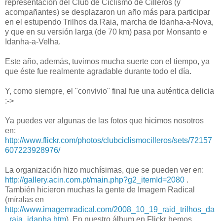
representación del Club de Ciclismo de Cilleros (y
acompañantes) se desplazaron un año más para participar
en el estupendo Trilhos da Raia, marcha de Idanha-a-Nova,
y que en su versión larga (de 70 km) pasa por Monsanto e
Idanha-a-Velha.
Este año, además, tuvimos mucha suerte con el tiempo, ya
que éste fue realmente agradable durante todo el día.
Y, como siempre, el "convivio" final fue una auténtica delicia
:->
Ya puedes ver algunas de las fotos que hicimos nosotros
en:
http://www.flickr.com/photos/clubciclismocilleros/sets/72157
607223928976/
La organización hizo muchísimas, que se pueden ver en:
http://gallery.acin.com.pt/main.php?g2_itemId=2080
.
También hicieron muchas la gente de Imagem Radical
(míralas en
http://www.imagemradical.com/2008_10_19_raid_trilhos_da
_raia_idanha.htm
). En nuestro álbum en Flickr hemos