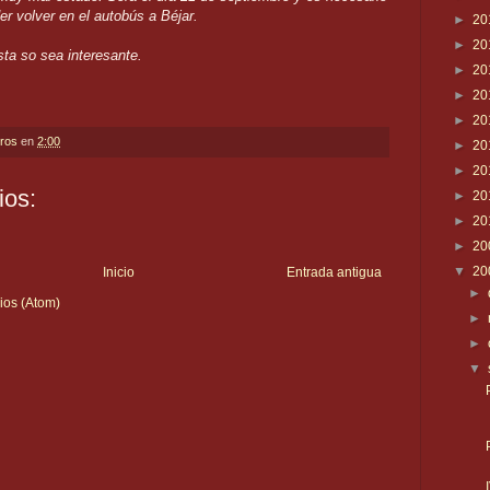
er volver en el autobús a Béjar.
►
20
►
20
ta so sea interesante.
►
20
►
20
►
20
eros
en
2:00
►
20
►
20
ios:
►
20
►
20
►
20
▼
20
Inicio
Entrada antigua
►
ios (Atom)
►
►
▼