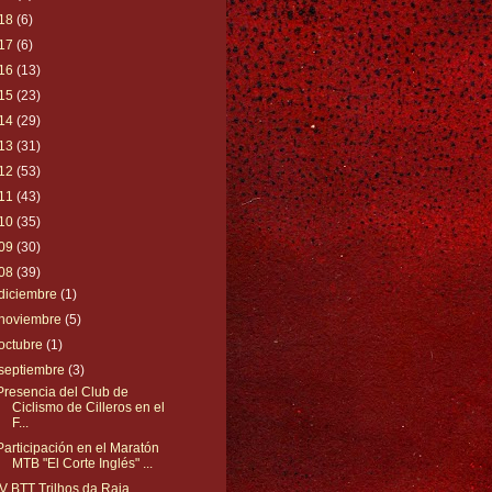
18
(6)
17
(6)
16
(13)
15
(23)
14
(29)
13
(31)
12
(53)
11
(43)
10
(35)
09
(30)
08
(39)
diciembre
(1)
noviembre
(5)
octubre
(1)
septiembre
(3)
Presencia del Club de
Ciclismo de Cilleros en el
F...
Participación en el Maratón
MTB "El Corte Inglés" ...
IV BTT Trilhos da Raia