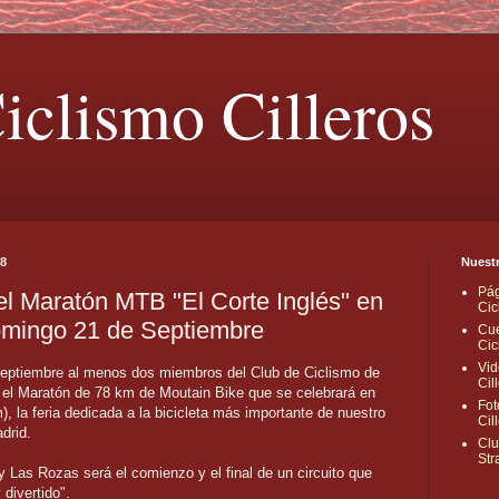
iclismo Cilleros
08
Nuestr
Pág
 el Maratón MTB "El Corte Inglés" en
Cic
Domingo 21 de Septiembre
Cue
Cic
Vid
eptiembre al menos dos miembros del Club de Ciclismo de
Cil
n el Maratón de 78 km de Moutain Bike que se celebrará en
Fot
m
), la feria dedicada a la bicicleta más importante de nuestro
Cil
drid.
Clu
Str
y Las Rozas será el comienzo y el final de un circuito que
divertido".