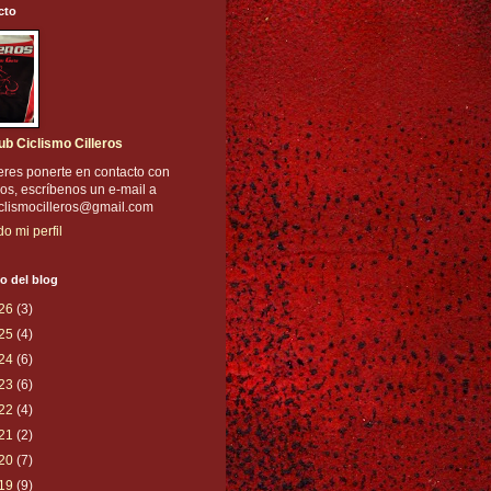
cto
ub Ciclismo Cilleros
eres ponerte en contacto con
os, escríbenos un e-mail a
iclismocilleros@gmail.com
do mi perfil
o del blog
26
(3)
25
(4)
24
(6)
23
(6)
22
(4)
21
(2)
20
(7)
19
(9)