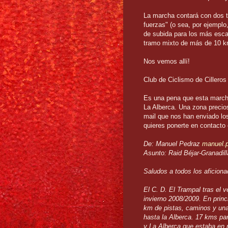
La marcha contará con dos t
fuerzas" (o sea, por ejemplo
de subida para los más esca
tramo mixto de más de 10 k
Nos vemos allí!
Club de Ciclismo de Cilleros
Es una pena que esta marcha
La Alberca. Una zona precio
mail que nos han enviado los
quieres ponerte en contacto 
De: Manuel Pedraz
manuel.
Asunto: Raid Béjar-Granadill
Saludos a todos los aficiona
El C. D. El Trampal tras el 
invierno 2008/2009. En prin
km de pistas, caminos y una 
hasta la Alberca. 17 kms para
y La Alberca que estaba en 