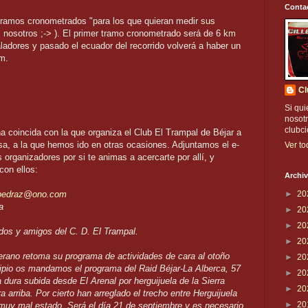
Conta
ramos cronometrados "para los que quieran medir sus
, nosotros ;-> ). El primer tramo cronometrado será de 6 km
ladores y pasado el ecuador del recorrido volverá a haber un
m.
Cl
Si qui
nosotr
clubc
 coincida con la que organiza el Club El Trampal de Béjar a
sa, a la que hemos ido en otras ocasiones. Adjuntamos el e-
Ver to
 organizadores por si te animas a acercarte por allí, y
con ellos:
Archiv
pedraz@ono.com
►
20
a
►
20
►
20
dos y amigos del C. D. El Trampal.
►
20
verano retoma su programa de actividades de cara al otoño
►
20
cipio os mandamos el programa del Raid Béjar-La Alberca, 57
►
20
dura subida desde El Arenal por herguijuela de la Sierra
►
20
 arriba. Por cierto han arreglado el trecho entre Herguijuela
►
20
muy mal estado. Será el día 21 de septiembre y es necesario