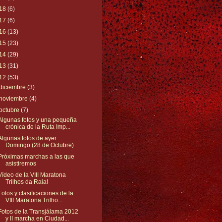
18
(6)
17
(6)
16
(13)
15
(23)
14
(29)
13
(31)
12
(53)
diciembre
(3)
noviembre
(4)
octubre
(7)
Algunas fotos y una pequeña
crónica de la Ruta Imp...
Algunas fotos de ayer
Domingo (28 de Octubre)
Próximas marchas a las que
asistiremos
Vídeo de la VIII Maratona
Trilhos da Raia!
Fotos y clasificaciones de la
VIII Maratona Trilho...
Fotos de la Transjálama 2012
y II marcha en Ciudad...