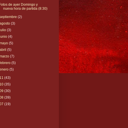
Fotos de ayer Domingo y
nueva hora de partida (8:30)
septiembre
(2)
agosto
(3)
julio
(3)
junio
(4)
mayo
(5)
abril
(5)
marzo
(7)
febrero
(5)
enero
(5)
11
(43)
10
(35)
09
(30)
08
(39)
07
(19)