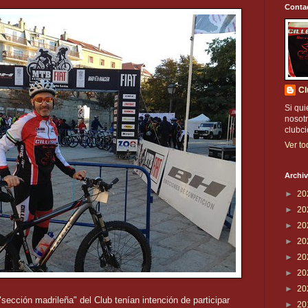
Conta
Cl
Si qui
nosotr
clubc
Ver to
Archiv
►
20
►
20
►
20
►
20
►
20
►
20
►
20
ección madrileña" del Club tenían intención de participar
►
20