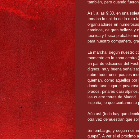
también, pero cuando fueron 
Así, a las 9:30, en una sol
tomaba la salida de la ruta l
organizadores en numerosas 
caminos, de gran belleza y m
técnica y física probablemen
para nuestro compañero, gra
La marcha, según nuestro com
momento en la zona centro (
un par de ediciones del Fest
dignos, muy buena señalizaci
sobre todo, unos parajes inc
queman, como aquellos por l
donde tuvo lugar el pavoros
prados, pinares casi alpinos,
las cuatro torres de Madrid
España, lo que ciertamente p
Aún así (todo hay que decirl
otra vez demuestran que son
Sin embargo, y según nos in
guapa". A ver si el próximo 