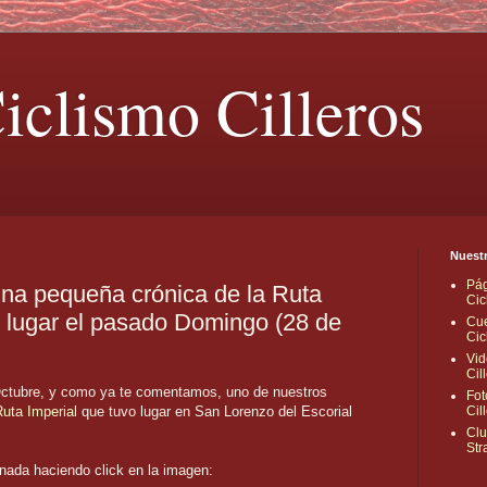
iclismo Cilleros
Nuestr
Pág
una pequeña crónica de la Ruta
Cic
o lugar el pasado Domingo (28 de
Cue
Cic
Vid
Cil
ctubre, y como ya te comentamos, uno de nuestros
Fot
uta Imperial
que tuvo lugar en San Lorenzo del Escorial
Cil
Clu
Str
ornada haciendo click en la imagen: