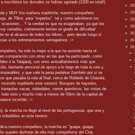
a inscribirse los dorsales se habían agotado (1200 en total!)
►
20
►
20
eada y MUY fría mañana madrileña, nuestro compañero
arga, de 70km, para "expertos", tal y como advirtieron los
►
20
ocasiones... Y la verdad es que no exageraban, ya que los
►
20
uy variados, ciertamente tenían un grado de dificultad
►
20
te no al alcance de todos los bikers... pero desde luego sí
cias a los entrenamientos serragatinos ;->
►
20
▼
20
pañero, ha sido la mejor a la que ha asistido hasta el
►
en comparación con otras en las que ha participado, como
►
ibike o la Talajara), con unos avituallamientos más que
ón, bastante personal de apoyo a lo largo de toda la ruta y,
▼
omparables, y que vale la pena pedalear (también por si se
os que pasaba la ruta al final, cerca de Robledo de Chavela,
o incendio madrileño este verano). Bosques de hayedos,
 tranquilas vacas, robledales, cerros graníticos, las vistas de
... todo esto y mucho más a menos de 50km de la capital de
arece increíble ;->
o), la marcha no llegó al nivel de las portuguesas, que una y
 imbatibles en este terreno.
dica nuestro compañero, la marcha es "guapa, guapa,
año pueden disfrutar de ella más compañeros del Club.