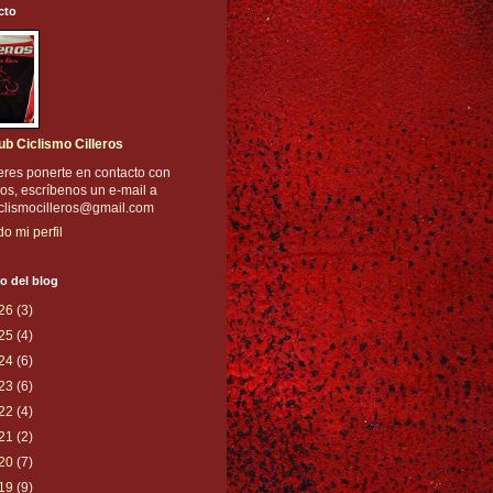
cto
ub Ciclismo Cilleros
eres ponerte en contacto con
os, escríbenos un e-mail a
iclismocilleros@gmail.com
do mi perfil
o del blog
26
(3)
25
(4)
24
(6)
23
(6)
22
(4)
21
(2)
20
(7)
19
(9)