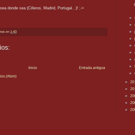
a donde sea (Cilleros, Madrid, Portugal...)! ;->
►
►
►
eros
en
1:43
►
►
ios:
►
►
►
Inicio
Entrada antigua
►
ios (Atom)
►
20
►
20
►
20
►
20
►
20