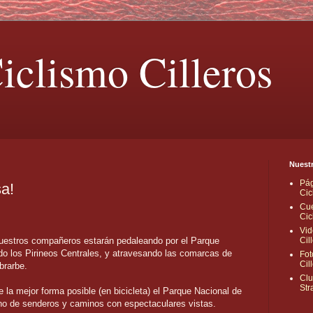
iclismo Cilleros
Nuestr
Pág
sa!
Cic
Cue
Cic
Vid
nuestros compañeros estarán pedaleando por el Parque
Cil
do los Pirineos Centrales, y atravesando las comarcas de
Fot
Cil
brarbe.
Clu
Str
 la mejor forma posible (en bicicleta) el Parque Nacional de
no de senderos y caminos con espectaculares vistas.