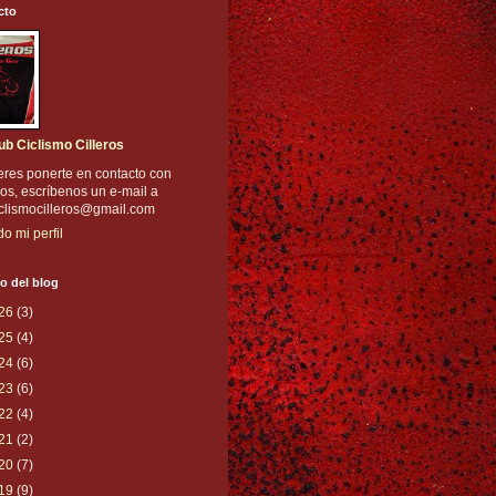
cto
ub Ciclismo Cilleros
eres ponerte en contacto con
os, escríbenos un e-mail a
iclismocilleros@gmail.com
do mi perfil
o del blog
26
(3)
25
(4)
24
(6)
23
(6)
22
(4)
21
(2)
20
(7)
19
(9)