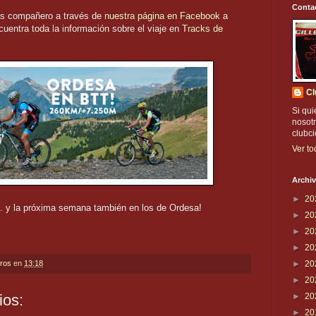
Conta
ros compañero a través de
nuestra página en Facebook
a
cuentra toda la información sobre el viaje en
Tracks de
Cl
Si qui
nosotr
clubc
Ver to
Archiv
►
20
. y la próxima semana también en los de Ordesa!
►
20
►
20
►
20
eros
en
13:18
►
20
►
20
ios:
►
20
►
20