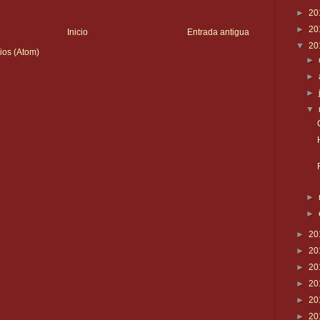
►
20
►
20
Inicio
Entrada antigua
▼
20
ios (Atom)
►
►
►
▼
►
►
►
20
►
20
►
20
►
20
►
20
►
20