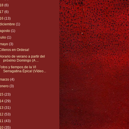
18
(6)
17
(6)
16
(13)
diciembre
(1)
agosto
(1)
julio
(1)
mayo
(3)
Cilleros en Ordesa!
Horario de verano a partir del
próximo Domingo (A ...
Fotos y tiempos de la VI
Serragatina Épica! (Vídeo...
marzo
(4)
enero
(3)
15
(23)
14
(29)
13
(31)
12
(53)
11
(43)
10
(35)