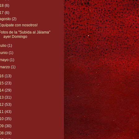
18
(6)
17
(6)
agosto
(2)
Equípate con nosotros!
Fotos de la "Subida al Jálama"
ayer Domingo
julio
(1)
junio
(1)
mayo
(1)
marzo
(1)
16
(13)
15
(23)
14
(29)
13
(31)
12
(53)
11
(43)
10
(35)
09
(30)
08
(39)