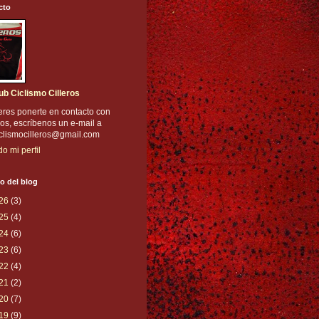
cto
ub Ciclismo Cilleros
eres ponerte en contacto con
os, escríbenos un e-mail a
iclismocilleros@gmail.com
do mi perfil
o del blog
26
(3)
25
(4)
24
(6)
23
(6)
22
(4)
21
(2)
20
(7)
19
(9)