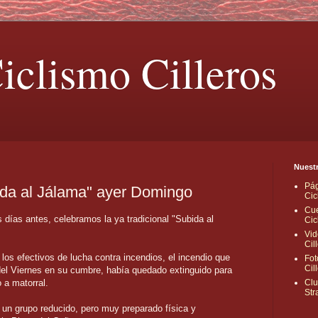
iclismo Cilleros
Nuestr
Pág
ida al Jálama" ayer Domingo
Cic
Cue
días antes, celebramos la ya tradicional "Subida al
Cic
Vid
Cil
e los efectivos de lucha contra incendios, el incendio que
Fot
Cil
el Viernes en su cumbre, había quedado extinguido para
 a matorral.
Clu
Str
 un grupo reducido, pero muy preparado física y