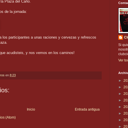
 la Plaza del Caño.
Conta
os de la jornada:
 a los participantes a unas raciones y cervezas y refrescos
Cl
laza.
Si qui
nosotr
que acudisteis, y nos vemos en los caminos!
clubc
Ver to
Archiv
eros
en
8:23
►
20
►
20
ios:
►
20
►
20
►
20
Inicio
Entrada antigua
►
20
ios (Atom)
►
20
►
20