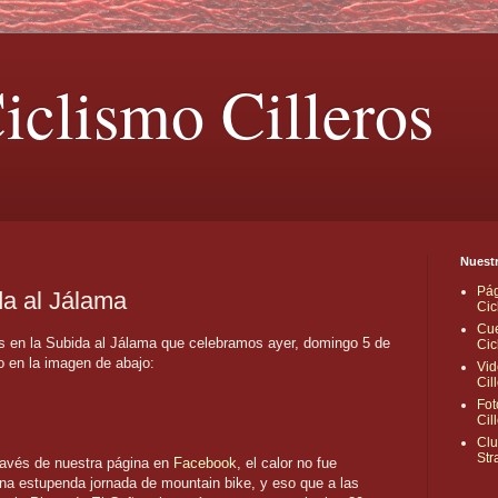
iclismo Cilleros
Nuestr
Pág
da al Jálama
Cic
Cue
os en la Subida al Jálama que celebramos ayer, domingo 5 de
Cic
 en la imagen de abajo:
Vid
Cil
Fot
Cil
Clu
Str
avés de nuestra página en
Facebook
, el calor no fue
una estupenda jornada de mountain bike, y eso que a las