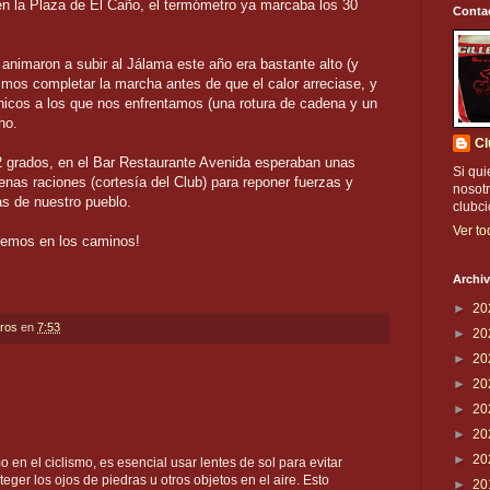
n la Plaza de El Caño, el termómetro ya marcaba los 30
Conta
e animaron a subir al Jálama este año era bastante alto (y
imos completar la marcha antes de que el calor arreciase, y
icos a los que nos enfrentamos (una rotura de cadena y un
ho.
Cl
42 grados, en el Bar Restaurante Avenida esperaban unas
Si qui
enas raciones (cortesía del Club) para reponer fuerzas y
nosotr
as de nuestro pueblo.
clubc
Ver to
vemos en los caminos!
Archiv
►
20
eros
en
7:53
►
20
►
20
►
20
►
20
►
20
►
20
o en el ciclismo, es esencial usar lentes de sol para evitar
eger los ojos de piedras u otros objetos en el aire. Esto
►
20