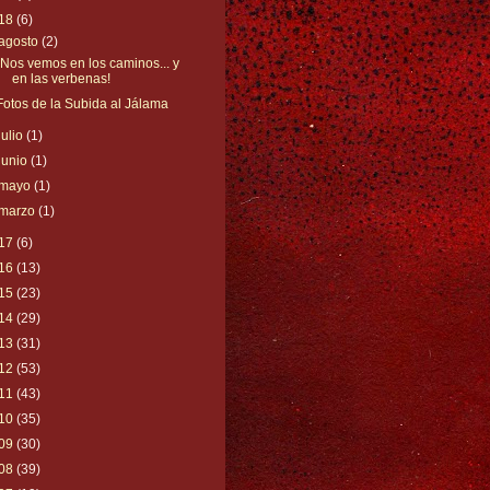
18
(6)
agosto
(2)
¡Nos vemos en los caminos... y
en las verbenas!
Fotos de la Subida al Jálama
julio
(1)
junio
(1)
mayo
(1)
marzo
(1)
17
(6)
16
(13)
15
(23)
14
(29)
13
(31)
12
(53)
11
(43)
10
(35)
09
(30)
08
(39)