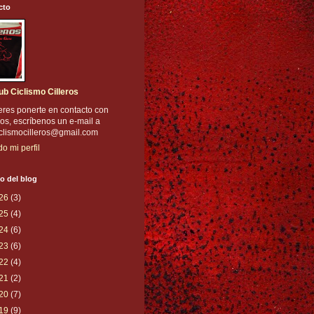
cto
ub Ciclismo Cilleros
eres ponerte en contacto con
os, escríbenos un e-mail a
iclismocilleros@gmail.com
do mi perfil
o del blog
26
(3)
25
(4)
24
(6)
23
(6)
22
(4)
21
(2)
20
(7)
19
(9)