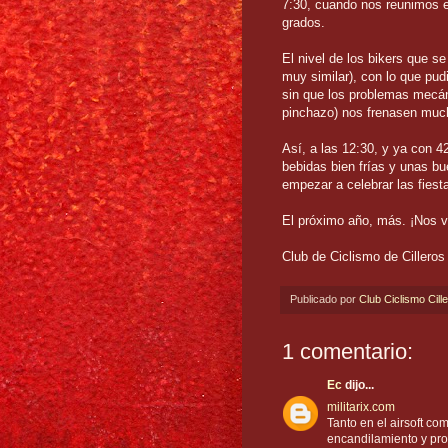
7:30, cuando nos reunimos e
grados.
El nivel de los bikers que s
muy similar), con lo que pud
sin que los problemas mecán
pinchazo) nos frenasen muc
Así, a las 12:30, y ya con 
bebidas bien frías y unas bu
empezar a celebrar las fiest
El próximo año, más. ¡Nos 
Club de Ciclismo de Cilleros
Publicado por
Club Ciclismo Cill
1 comentario:
Ec
dijo...
militarix.com
Tanto en el airsoft com
encandilamiento y prot