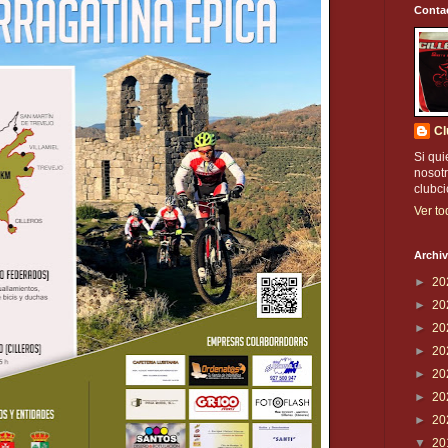
Conta
Cl
Si qui
nosotr
clubc
Ver to
Archiv
►
20
►
20
►
20
►
20
►
20
►
20
►
20
▼
20