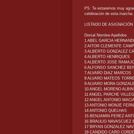
PS: Te estaremos muy agrad
celebración de esta marcha.
LISTADO DE ASIGNACIÓN
Dorsal Nombre Apellidos
1 ABEL GARCIA HERNAND
2 AITOR CLEMENTE CAM
3 ALBERTO GONZALEZ C
4 ALBERTO HENRIQUES
5 ALBERTO JOSE RAMAJ
6 ALFONSO SANCHEZ BE
7 ALVARO DIAZ MARCOS
8 ALVARO MATEOS TORR
9 ALVARO MORA GONZAL
10 ANGEL MORENO ALBIN
11 ANGEL PARCHE VILLE
12 ANGEL ANTONIO MACI
13 ANTONIO MONJE FER
14 ANTONIO QUELHAS
15 BENJAMIN PEREZ ANT
16 BRAULIO NAVASCUEZ
17 BRYAN GONZALEZ NA
18 CANDIDO CARO CORD