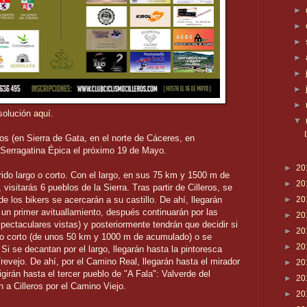
►
►
►
►
►
►
►
esolución
aquí
.
▼
ros (en Sierra de Gata, en el norte de Cáceres, en
 Serragatina Épica el próximo 19 de Mayo.
►
20
rido largo o corto. Con el largo, en sus 75 km y 1500 m de
►
20
visitarás 6 pueblos de la Sierra. Tras partir de Cilleros, se
e los bikers se acercarán a su castillo. De ahí, llegarán
►
20
 un primer avituallamiento, después continuarán por las
►
20
pectaculares vistas) y posteriormente tendrán que decidir si
►
20
do corto (de unos 50 km y 1000 m de acumulado) o se
►
20
Si se decantan por el largo, llegarán hasta la pintoresca
revejo. De ahí, por el Camino Real, llegarán hasta el mirador
►
20
girán hasta el tercer pueblo de "A Fala": Valverde del
►
20
 a Cilleros por el Camino Viejo.
►
20