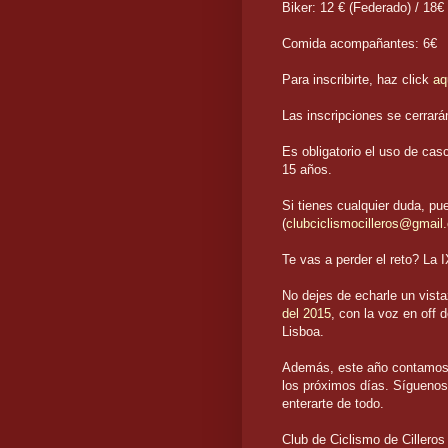
Biker: 12 € (Federado) / 18€
Comida acompañantes: 6€
Para inscribirte, haz click
aq
Las inscripciones se cerrar
Es obligatorio el uso de cas
15 años.
Si tienes cualquier duda, pu
(
clubciclismocilleros@gmail
Te vas a perder el reto? La 
No dejes de echarle un vist
del 2015
, con la voz en off 
Lisboa.
Además, este año contamo
los próximos días. Sígueno
enterarte de todo.
Club de Ciclismo de Cilleros