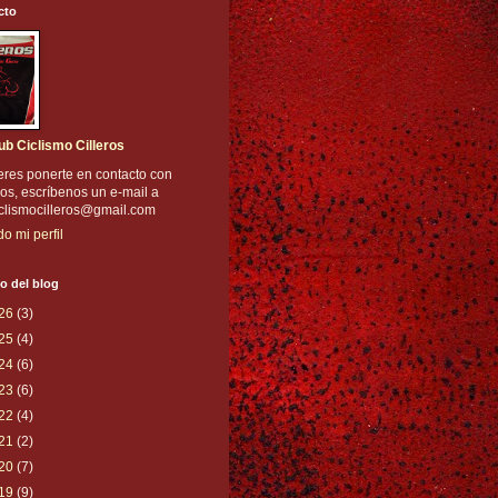
cto
ub Ciclismo Cilleros
eres ponerte en contacto con
os, escríbenos un e-mail a
iclismocilleros@gmail.com
do mi perfil
o del blog
26
(3)
25
(4)
24
(6)
23
(6)
22
(4)
21
(2)
20
(7)
19
(9)