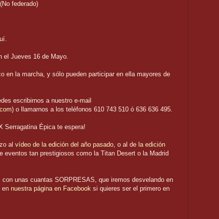
 (No federado)
uí
.
án el Jueves 16 de Mayo.
co en la marcha, y sólo pueden participar en ella mayores de
edes escribirnos a nuestro e-mail
.com
) o llamarnos a los teléfonos 610 743 510 ó 636 636 495.
IX Serragatina Épica te espera!
azo al
vídeo de la edición del año pasado
, o al de
la edición
de eventos tan prestigiosos como la Titan Desert o la Madrid
s con unas cuantas SORPRESAS, que iremos desvelando en
s en
nuestra página en Facebook
si quieres ser el primero en