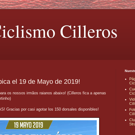
iclismo Cilleros
Nuestr
Pág
pica el 19 de Mayo de 2019!
Cic
Cue
ra os nossos irmãos raianos abaixo! (Cilleros fica a apenas
Cic
tinho)
Vid
Cil
racias por casi agotar los 150 dorsales disponibles!
Fot
Cil
Clu
Str