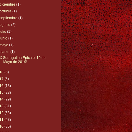
diciembre
(1)
octubre
(1)
septiembre
(1)
agosto
(2)
julio
(1)
junio
(1)
mayo
(1)
marzo
(1)
IX Serragatina Épica el 19 de
Mayo de 2019!
18
(6)
17
(6)
16
(13)
15
(23)
14
(29)
13
(31)
12
(53)
11
(43)
10
(35)