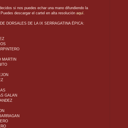
ecidos si nos puedes echar una mano difundiendo la
 Puedes descargar el cartel en alta resolución
aquí
.
 DE DORSALES DE LA IX SERRAGATINA ÉPICA:
EZ
POS
ARPINTERO
O MARTIN
NITO
EJON
EZ
GAS
AS GALAN
NANDEZ
ON
 BARRAGAN
VERO
ERO