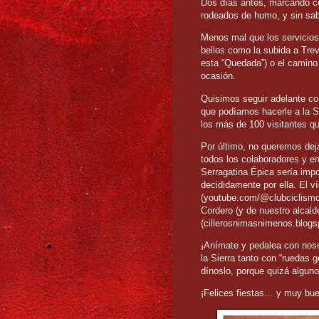
Dos días antes, marcando con
rodeados de humo, y sin sab
Menos mal que los servicios 
bellos como la subida a Tre
esta “Quedada”) o el camino
ocasión.
Quisimos seguir adelante c
que podíamos hacerle a la Si
los más de 100 visitantes 
Por último, no queremos dej
todos los colaboradores y e
Serragatina Épica sería imp
decididamente por ella. El 
(youtube.com/@clubciclismoci
Cordero (y de nuestro alcald
(cillerosnimasnimenos.blogs
¡Anímate y pedalea con nosot
la Sierra tanto con “ruedas g
dínoslo, porque quizá algu
¡Felices fiestas… y muy bu