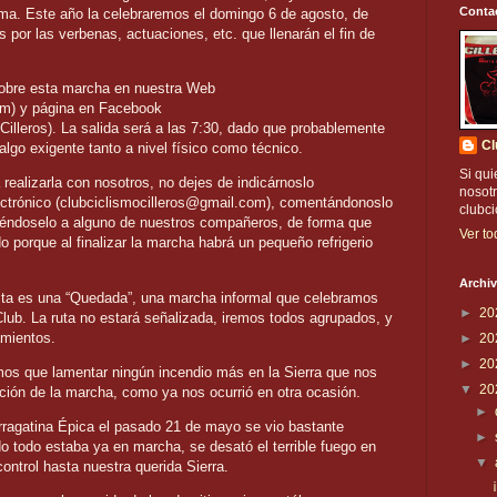
Conta
ama. Este año la celebraremos el domingo 6 de agosto, de
por las verbenas, actuaciones, etc. que llenarán el fin de
sobre esta marcha en nuestra Web
om) y página en Facebook
illeros). La salida será a las 7:30, dado que probablemente
Cl
algo exigente tanto a nivel físico como técnico.
Si qui
 realizarla con nosotros, no dejes de indicárnoslo
nosotr
ectrónico (clubciclismocilleros@gmail.com), comentándonoslo
clubc
iéndoselo a alguno de nuestros compañeros, de forma que
Ver to
 porque al finalizar la marcha habrá un pequeño refrigerio
Archiv
sta es una “Quedada”, una marcha informal que celebramos
►
20
lub. La ruta no estará señalizada, iremos todos agrupados, y
lamientos.
►
20
►
20
os que lamentar ningún incendio más en la Sierra que nos
▼
20
ación de la marcha, como ya nos ocurrió en otra ocasión.
►
rragatina Épica el pasado 21 de mayo se vio bastante
►
todo estaba ya en marcha, se desató el terrible fuego en
▼
ontrol hasta nuestra querida Sierra.