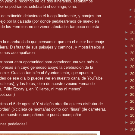
 yeso el recorrido de los dos itinerarios, estábamos
er si podríamos celebrarla el domingo, o no.
►
de extinción detuvieron el fuego finalmente, y parajes tan
►
vejo por la calzada (por donde pedalearemos de nuevo en
►
 de los Ferreiros no se vieron afectados tampoco en esta
►
20
►
20
on la marcha dado que pensamos que era el mejor homenaje
►
20
erra: Disfrutar de sus paisajes y caminos, y mostrárselos a
que nos acompañaron.
►
20
►
20
ar pasar esta oportunidad para agradecer una vez más a
►
20
mpresas sin cuyo generoso apoyo la celebración de la
osible. Gracias también al Ayuntamiento, que apuesta
►
20
vídeo de ese día lo puedes ver en nuestro canal de YouTube
►
20
lleros); y las fotos, obra de nuestro vecino Fernando
►
20
e, Félix Ezcay!), en “Cilleros, ni más ni menos”
pot.com)
►
20
►
20
ros el 6 de agosto! Y si algún otro día quieres disfrutar de
►
20
ordas” (bicicleta de montaña) como con “finas” (de carretera),
no de nuestros compañeros te pueda acompañar.
►
20
►
20
enas pedaladas!
►
20