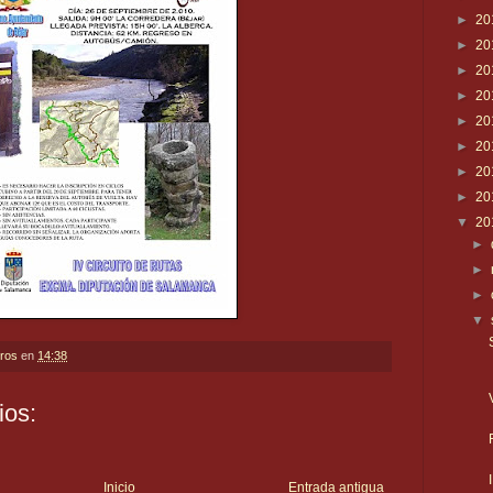
►
20
►
20
►
20
►
20
►
20
►
20
►
20
►
20
▼
20
►
►
►
▼
eros
en
14:38
ios:
Inicio
Entrada antigua