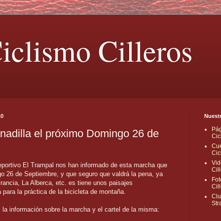
iclismo Cilleros
10
Nuestr
Pág
nadilla el próximo Domingo 26 de
Cic
Cue
Cic
Vid
eportivo El Trampal nos han informado de esta marcha que
Cil
o 26 de Septiembre, y que seguro que valdrá la pena, ya
Fot
rancia, La Alberca, etc. es tiene unos paisajes
Cil
 para la práctica de la bicicleta de montaña.
Clu
Str
s la información sobre la marcha y el cartel de la misma: