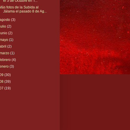
el 3 de Octubre en T...
Más fotos de la Subida al
Jálama el pasado 8 de Ag...
agosto
(3)
julio
(2)
junio
(2)
mayo
(1)
abril
(2)
marzo
(1)
febrero
(4)
enero
(3)
09
(30)
08
(39)
07
(19)