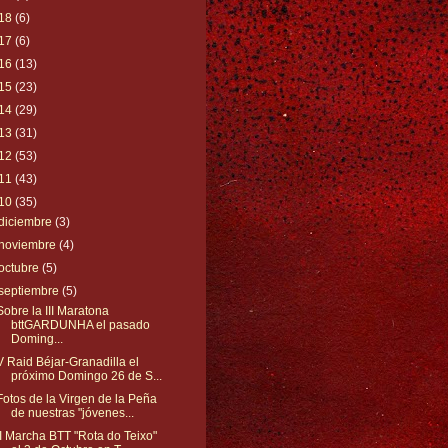
18
(6)
17
(6)
16
(13)
15
(23)
14
(29)
13
(31)
12
(53)
11
(43)
10
(35)
diciembre
(3)
noviembre
(4)
octubre
(5)
septiembre
(5)
Sobre la III Maratona
bttGARDUNHA el pasado
Doming...
V Raid Béjar-Granadilla el
próximo Domingo 26 de S...
Fotos de la Virgen de la Peña
de nuestras "jóvenes...
II Marcha BTT "Rota do Teixo"