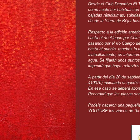
Desde el Club Deportivo El 
como suele ser habitual con 
bajadas rápidisimas, subidas
desde la Sierra de Béjar hast
Respecto a la edición anteri
hasta el río Alagón por Col
pasando por el río Cuerpo d
hasta el pueblo, muchos la r
avituallamiento, os informa
agua. Se fijarán unos puntos
impedirá que haya extravíos 
A partir del día 20 de septi
410070) indicando si queréis 
En ese caso se deberá abona
Recordad que las plazas son
Podeís haceron una pequeña 
YOUTUBE los videos de "bej