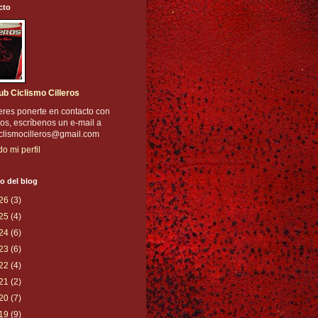
cto
ub Ciclismo Cilleros
eres ponerte en contacto con
os, escríbenos un e-mail a
iclismocilleros@gmail.com
do mi perfil
o del blog
26
(3)
25
(4)
24
(6)
23
(6)
22
(4)
21
(2)
20
(7)
19
(9)