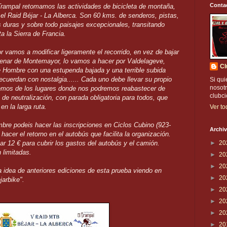
Conta
Trampal retomamos las actividades de bicicleta de montaña,
el Raid Béjar - La Alberca. Son 60 kms. de senderos, pistas,
 duras y sobre todo paisajes excepcionales, transitando
a la Sierra de Francia.
or vamos a modificar ligeramente el recorrido, en vez de bajar
menar de Montemayor, lo vamos a hacer por Valdelageve,
Cl
e Hombre con una estupenda bajada y una terrible subida
ecuerdan con nostalgia...... Cada uno debe llevar su propio
Si qui
nosotr
remos de los lugares donde nos podremos reabastecer de
clubc
 de neutralización, con parada obligatoria para todos, que
en la larga ruta.
Ver to
embre podeis hacer las inscripciones en Ciclos Cubino (923-
Archiv
hacer el retorno en el autobús que facilita la organización.
r 12 € para cubrir los gastos del autobús y el camión.
►
20
 limitadas.
►
20
►
20
idea de anteriores ediciones de esta prueba viendo en
►
20
arbike".
►
20
►
20
►
20
►
20