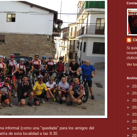
Conta
Cl
Si qui
nosotr
clubc
Ver to
Archiv
►
20
►
20
►
20
►
20
►
20
►
20
rma informal (como una "quedada" para los amigos del
►
20
rtía de esta localidad a las 8:30.
►
20