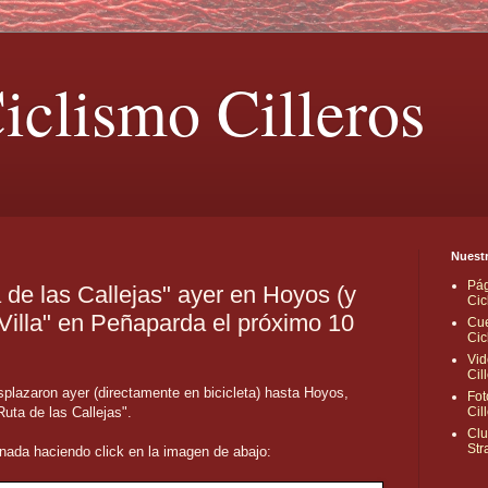
iclismo Cilleros
Nuestr
Pág
 de las Callejas" ayer en Hoyos (y
Cic
illa" en Peñaparda el próximo 10
Cue
Cic
Vid
Cil
lazaron ayer (directamente en bicicleta) hasta Hoyos,
Fot
uta de las Callejas".
Cil
Clu
Str
ornada haciendo click en la imagen de abajo: