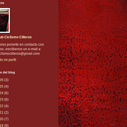
cto
ub Ciclismo Cilleros
eres ponerte en contacto con
os, escríbenos un e-mail a
iclismocilleros@gmail.com
do mi perfil
o del blog
26
(3)
25
(4)
24
(6)
23
(6)
22
(4)
21
(2)
20
(7)
19
(9)