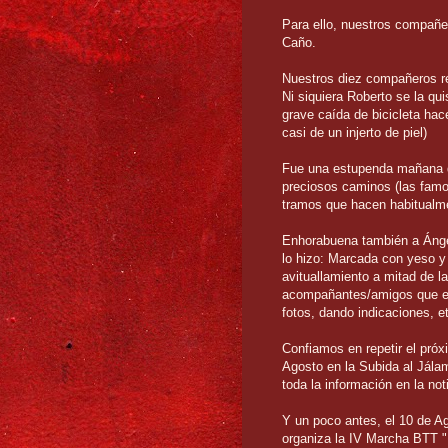
Para ello, nuestros compañer
Caño.
Nuestros diez compañeros res
Ni siquiera Roberto se la qui
grave caída de bicicleta ha
casi de un injerto de piel)
Fue una estupenda mañana d
preciosos caminos (las famos
tramos que hacen habitualm
Enhorabuena también a Ángel
lo hizo: Marcada con yeso y 
avituallamiento a mitad de l
acompañantes/amigos que est
fotos, dando indicaciones, e
Confiamos en repetir el pró
Agosto en la Subida al Jála
toda la información en la no
Y un poco antes, el 10 de Ag
organiza la IV Marcha BTT "L