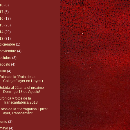
18
(6)
17
(6)
16
(13)
15
(23)
14
(29)
13
(31)
diciembre
(1)
noviembre
(4)
octubre
(3)
agosto
(4)
julio
(4)
Fotos de la "Ruta de las
Callejas" ayer en Hoyos (...
Subida al Jálama el próximo
Domingo 18 de Agosto!
Crónica y fotos de la
Transcantábrica 2013
Fotos de la "Serragatina Épica"
ayer, Transcantábr...
junio
(2)
mayo
(4)