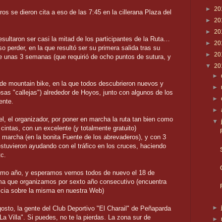
►
20
os se dieron cita a eso de las 7:45 en la cillerana Plaza del
►
20
►
20
ultaron ser casi la mitad de los participantes de la Ruta…
►
20
so perder, en la que resultó ser su primera salida tras su
►
20
ce unas 3 semanas (que requirió de ocho puntos de sutura, y
▼
20
►
e mountain bike, en la que todos descubrieron nuevos y
►
as "callejas") alrededor de Hoyos, junto con algunos de los
►
ente.
►
, el organizador, por poner en marcha la ruta tan bien como
▼
cintas, con un excelente (y totalmente gratuito)
a marcha (en la bonita Fuente de los abrevaderos), y con 3
uvieron ayudando con el tráfico en los cruces, haciendo
tc.
ximo año, y esperamos vernos todos de nuevo el 18 de
ma que organizamos por sexto año consecutivo (encuentra
ticia sobre la misma en nuestra Web)
►
osto, la gente del Club Deportivo "El Charail" de Peñaparda
a Villa". Si puedes, no te la pierdas. La zona sur de
►