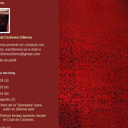
cto
ub Ciclismo Cilleros
eres ponerte en contacto con
os, escríbenos un e-mail a
iclismocilleros@gmail.com
do mi perfil
o del blog
26
(3)
25
(4)
24
(6)
agosto
(2)
Fotos de la "Quedada" para
subir al Jálama ayer
¡Felices fiestas también desde
el Club de Ciclismo...