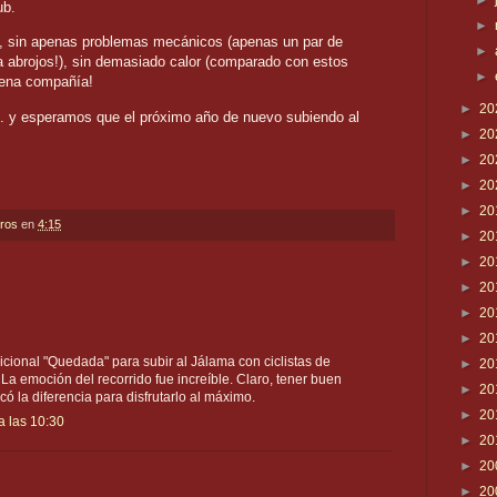
►
lub.
►
 sin apenas problemas mecánicos (apenas un par de
►
 abrojos!), sin demasiado calor (comparado con estos
►
uena compañía!
►
20
. y esperamos que el próximo año de nuevo subiendo al
►
20
►
20
►
20
►
20
eros
en
4:15
►
20
►
20
►
20
►
20
►
20
dicional "Quedada" para subir al Jálama con ciclistas de
►
20
La emoción del recorrido fue increíble. Claro, tener buen
►
20
ó la diferencia para disfrutarlo al máximo.
►
20
a las 10:30
►
20
►
20
►
20