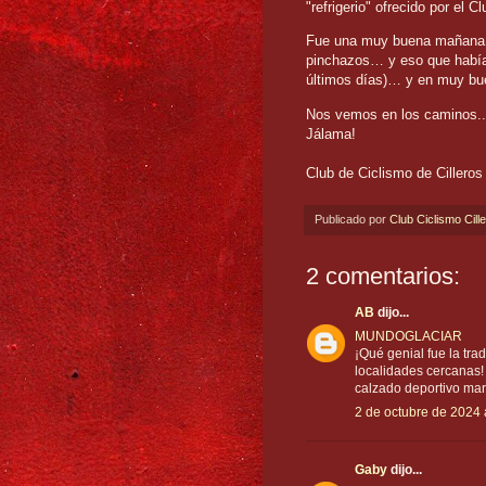
"refrigerio" ofrecido por el C
Fue una muy buena mañana,
pinchazos… y eso que había
últimos días)… y en muy b
Nos vemos en los caminos..
Jálama!
Club de Ciclismo de Cilleros
Publicado por
Club Ciclismo Cill
2 comentarios:
AB
dijo...
MUNDOGLACIAR
¡Qué genial fue la tra
localidades cercanas! 
calzado deportivo marc
2 de octubre de 2024 
Gaby
dijo...