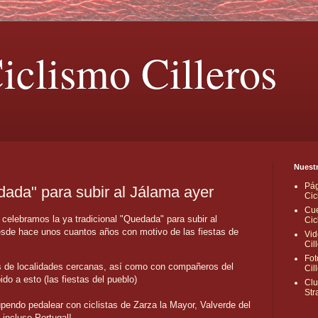
iclismo Cilleros
Nuestr
Pág
dada" para subir al Jálama ayer
Cic
Cue
celebramos la ya tradicional "Quedada" para subir al
Cic
sde hace unos cuantos años con motivo de las fiestas de
Vid
Cil
Fot
s de localidades cercanas, así como con compañeros del
Cil
do a esto (las fiestas del pueblo)
Clu
Str
pendo pedalear con ciclistas de Zarza la Mayor, Valverde del
incluso Portugal!