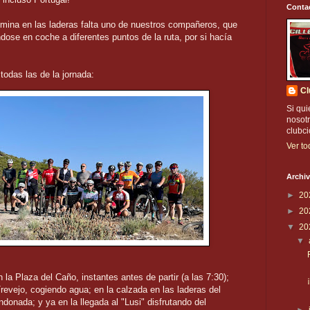
Conta
 mina en las laderas falta uno de nuestros compañeros, que
ose en coche a diferentes puntos de la ruta, por si hacía
 todas las de la jornada:
Cl
Si qui
nosotr
clubc
Ver to
Archiv
►
20
►
20
▼
20
▼
la Plaza del Caño, instantes antes de partir (a las 7:30);
revejo, cogiendo agua; en la calzada en las laderas del
donada; y ya en la llegada al "Lusi" disfrutando del