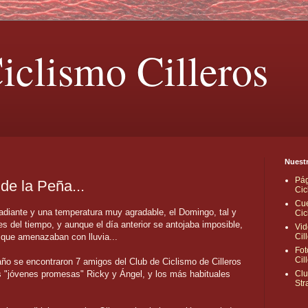
iclismo Cilleros
Nuestr
Pág
de la Peña...
Cic
Cue
adiante y una temperatura muy agradable, el Domingo, tal y
Cic
 del tiempo, y aunque el día anterior se antojaba imposible,
Vid
que amenazaban con lluvia...
Cil
Fot
Cil
año se encontraron 7 amigos del Club de Ciclismo de Cilleros
as "jóvenes promesas" Ricky y Ángel, y los más habituales
Clu
Str