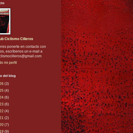
cto
ub Ciclismo Cilleros
eres ponerte en contacto con
os, escríbenos un e-mail a
iclismocilleros@gmail.com
do mi perfil
o del blog
26
(3)
25
(4)
24
(6)
23
(6)
22
(4)
21
(2)
20
(7)
19
(9)