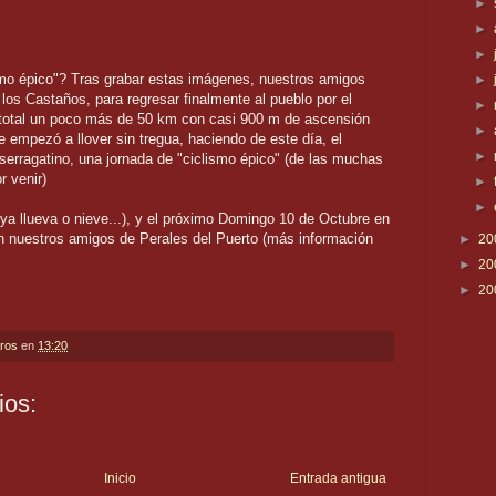
►
►
►
smo épico"? Tras grabar estas imágenes, nuestros amigos
►
 los Castaños, para regresar finalmente al pueblo por el
►
 total un poco más de 50 km con casi 900 m de ascensión
►
 empezó a llover sin tregua, haciendo de este día, el
►
serragatino, una jornada de "ciclismo épico" (de las muchas
 venir)
►
►
a llueva o nieve...), y el próximo Domingo 10 de Octubre en
n nuestros amigos de Perales del Puerto (más información
►
20
►
20
►
20
eros
en
13:20
ios:
Inicio
Entrada antigua