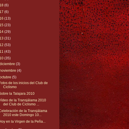
18
(6)
17
(6)
16
(13)
15
(23)
14
(29)
13
(31)
12
(53)
11
(43)
10
(35)
diciembre
(3)
noviembre
(4)
octubre
(5)
Fotos de los inicios del Club de
Ciclismo
Sobre la Talajara 2010
Vídeo de la Transjálama 2010
del Club de Ciclismo ...
Celebración de la Transjálama
2010 este Domingo 10...
Hoy en la Virgen de la Peña...