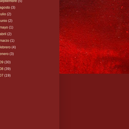
septiembre
(5)
agosto
(3)
julio
(2)
junio
(2)
mayo
(1)
abril
(2)
marzo
(1)
febrero
(4)
enero
(3)
09
(30)
08
(39)
07
(19)